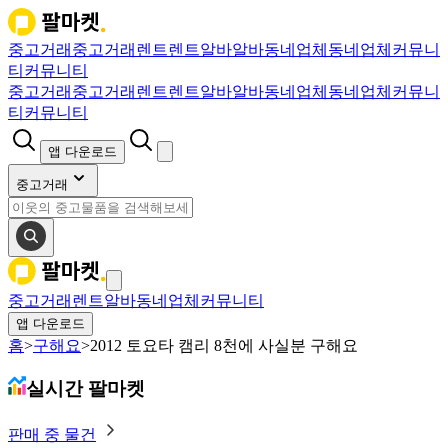
중고거래
중고거래
렌트
렌트
알바
알바
동네업체
동네업체
커뮤니
티
커뮤니티
중고거래
중고거래
렌트
렌트
알바
알바
동네업체
동네업체
커뮤니
티
커뮤니티
앱 다운로드
중고거래
중고거래
렌트
알바
동네업체
커뮤니티
앱 다운로드
홈
>
구해요
>
2012 토요타 캠리 8천에 사실분 구해요
실시간 팔마켓
판매 중 물건