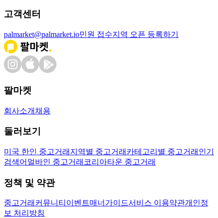
고객센터
palmarket@palmarket.io
민원 접수
지역 오픈 등록하기
팔마켓
회사소개
채용
둘러보기
미국 한인 중고거래
지역별 중고거래
카테고리별 중고거래
인기
검색어
얼바인 중고거래
코리아타운 중고거래
정책 및 약관
중고거래
커뮤니티
이벤트
매너가이드
서비스 이용약관
개인정
보 처리방침