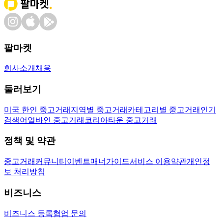
팔마켓
회사소개
채용
둘러보기
미국 한인 중고거래
지역별 중고거래
카테고리별 중고거래
인기
검색어
얼바인 중고거래
코리아타운 중고거래
정책 및 약관
중고거래
커뮤니티
이벤트
매너가이드
서비스 이용약관
개인정
보 처리방침
비즈니스
비즈니스 등록
협업 문의