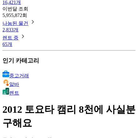
16,421개
이번달 조회
5,955,872회
나눔된 물건
2,833개
렌트 중
65개
인기 카테고리
중고거래
알바
렌트
2012 토요타 캠리 8천에 사실분
구해요