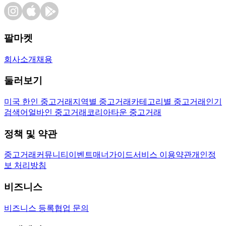
팔마켓
회사소개
채용
둘러보기
미국 한인 중고거래
지역별 중고거래
카테고리별 중고거래
인기
검색어
얼바인 중고거래
코리아타운 중고거래
정책 및 약관
중고거래
커뮤니티
이벤트
매너가이드
서비스 이용약관
개인정
보 처리방침
비즈니스
비즈니스 등록
협업 문의