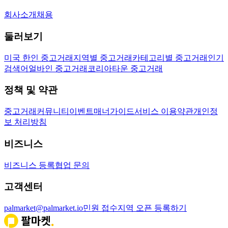
회사소개
채용
둘러보기
미국 한인 중고거래
지역별 중고거래
카테고리별 중고거래
인기
검색어
얼바인 중고거래
코리아타운 중고거래
정책 및 약관
중고거래
커뮤니티
이벤트
매너가이드
서비스 이용약관
개인정
보 처리방침
비즈니스
비즈니스 등록
협업 문의
고객센터
palmarket@palmarket.io
민원 접수
지역 오픈 등록하기