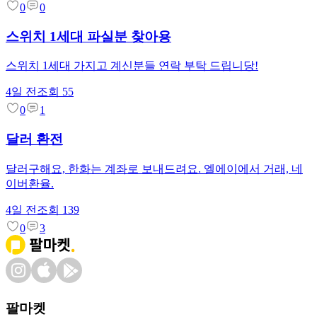
0
0
스위치 1세대 파실분 찾아용
스위치 1세대 가지고 계신분들 연락 부탁 드립니당!
4일 전
조회
55
0
1
달러 환전
달러구해요, 한화는 계좌로 보내드려요. 엘에이에서 거래, 네
이버환율.
4일 전
조회
139
0
3
팔마켓