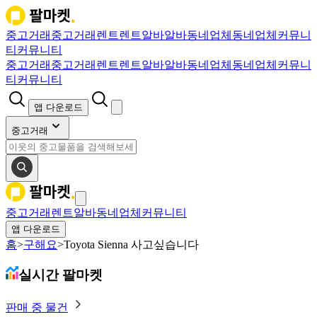
중고거래
중고거래
렌트
렌트
알바
알바
동네업체
동네업체
커뮤니
티
커뮤니티
중고거래
중고거래
렌트
렌트
알바
알바
동네업체
동네업체
커뮤니
티
커뮤니티
앱 다운로드
중고거래
중고거래
렌트
알바
동네업체
커뮤니티
앱 다운로드
홈
>
구해요
>
Toyota Sienna 사고싶습니다
실시간 팔마켓
판매 중 물건