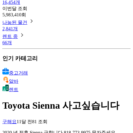
16,454개
이번달 조회
5,983,410회
나눔된 물건
2,841개
렌트 중
66개
인기 카테고리
중고거래
알바
렌트
Toyota Sienna 사고싶습니다
구해요
11달 전
81
조회
2020 년 전후 Sienna 구합니다 818-773-9975 문자주세요