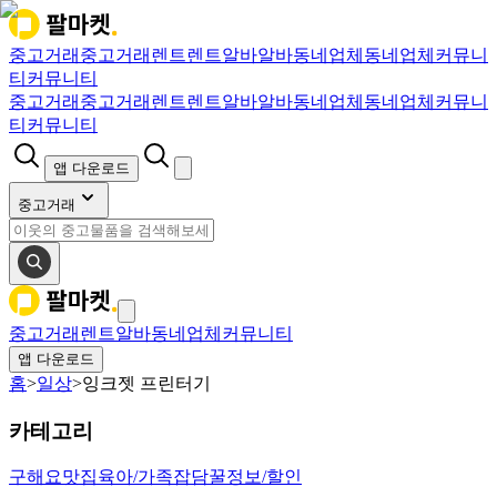
중고거래
중고거래
렌트
렌트
알바
알바
동네업체
동네업체
커뮤니
티
커뮤니티
중고거래
중고거래
렌트
렌트
알바
알바
동네업체
동네업체
커뮤니
티
커뮤니티
앱 다운로드
중고거래
중고거래
렌트
알바
동네업체
커뮤니티
앱 다운로드
홈
>
일상
>
잉크젯 프린터기
카테고리
구해요
맛집
육아/가족
잡담
꿀정보/할인