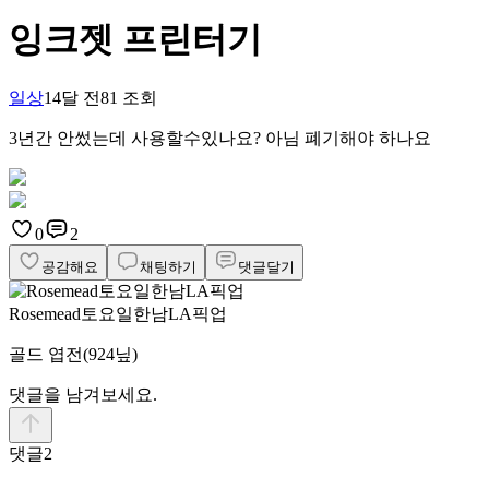
잉크젯 프린터기
일상
14달 전
81
조회
3년간 안썼는데 사용할수있나요? 아님 폐기해야 하나요
0
2
공감해요
채팅하기
댓글달기
Rosemead토요일한남LA픽업
골드 엽전
(924닢)
댓글을 남겨보세요.
댓글
2