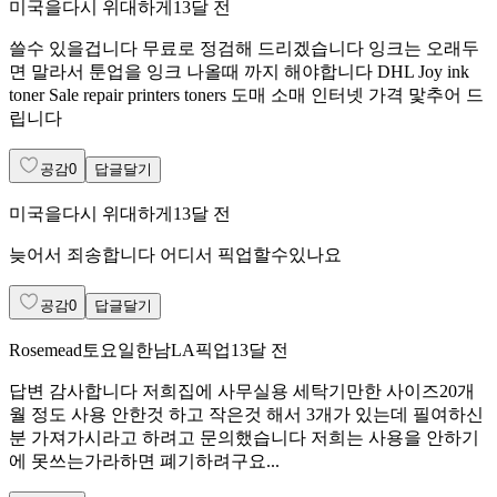
미국을다시 위대하게
13달 전
쓸수 있을겁니다 무료로 정검해 드리겠습니다 잉크는 오래두
면 말라서 툰업을 잉크 나올때 까지 해야합니다 DHL Joy ink
toner Sale repair printers toners 도매 소매 인터넷 가격 맟추어 드
립니다
공감
0
답글달기
미국을다시 위대하게
13달 전
늦어서 죄송합니다 어디서 픽업할수있나요
공감
0
답글달기
Rosemead토요일한남LA픽업
13달 전
답변 감사합니다 저희집에 사무실용 세탁기만한 사이즈20개
월 정도 사용 안한것 하고 작은것 해서 3개가 있는데 필여하신
분 가져가시라고 하려고 문의했습니다 저희는 사용을 안하기
에 못쓰는가라하면 폐기하려구요...