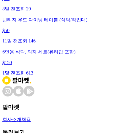
8일 전
조회
29
빈티지 우드 다이닝 테이블 (식탁/작업대)
$
50
11일 전
조회
146
6인용 식탁, 의자 세트(유리탑 포함)
$
150
1달 전
조회
613
팔마켓
회사소개
채용
둘러보기