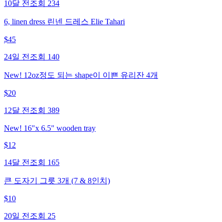
10달 전
조회
234
6, linen dress 린넨 드레스 Elie Tahari
$
45
24일 전
조회
140
New! 12oz정도 되는 shape이 이쁜 유리잔 4개
$
20
12달 전
조회
389
New! 16"x 6.5" wooden tray
$
12
14달 전
조회
165
큰 도자기 그릇 3개 (7 & 8인치)
$
10
20일 전
조회
25