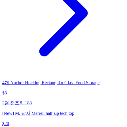
4개 Anchor Hocking Rectangular Glass Food Storage
$
8
2달 전
조회
188
[New] M, 남자 Merrell half zip tech top
$
20