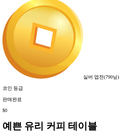
실버 엽전
(
790
닢)
코인 등급
판매완료
$
0
예쁜 유리 커피 테이블