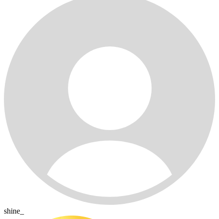
shine_