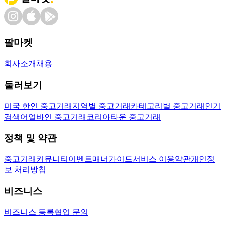
팔마켓
회사소개
채용
둘러보기
미국 한인 중고거래
지역별 중고거래
카테고리별 중고거래
인기
검색어
얼바인 중고거래
코리아타운 중고거래
정책 및 약관
중고거래
커뮤니티
이벤트
매너가이드
서비스 이용약관
개인정
보 처리방침
비즈니스
비즈니스 등록
협업 문의