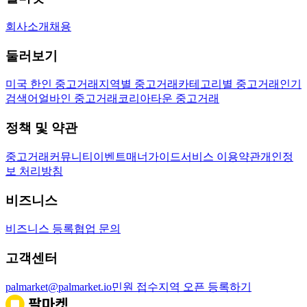
회사소개
채용
둘러보기
미국 한인 중고거래
지역별 중고거래
카테고리별 중고거래
인기
검색어
얼바인 중고거래
코리아타운 중고거래
정책 및 약관
중고거래
커뮤니티
이벤트
매너가이드
서비스 이용약관
개인정
보 처리방침
비즈니스
비즈니스 등록
협업 문의
고객센터
palmarket@palmarket.io
민원 접수
지역 오픈 등록하기