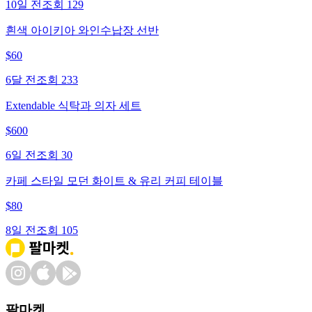
10일 전
조회
129
흰색 아이키아 와인수납장 선반
$
60
6달 전
조회
233
Extendable 식탁과 의자 세트
$
600
6일 전
조회
30
카페 스타일 모던 화이트 & 유리 커피 테이블
$
80
8일 전
조회
105
팔마켓