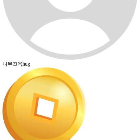
나무꼬옥hug