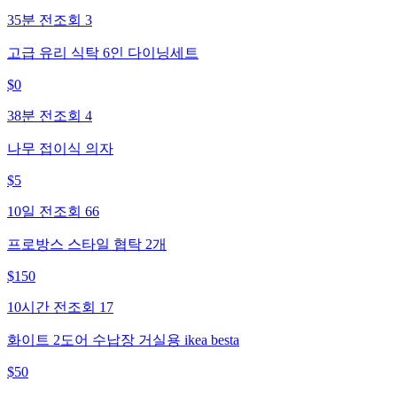
35분 전
조회
3
고급 유리 식탁 6인 다이닝세트
$
0
38분 전
조회
4
나무 접이식 의자
$
5
10일 전
조회
66
프로방스 스타일 협탁 2개
$
150
10시간 전
조회
17
화이트 2도어 수납장 거실용 ikea besta
$
50