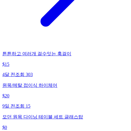
튼튼하고 여러개 걸수잇는 훅걸이
$
15
4달 전
조회
303
원목/메탈 접이식 하이체어
$
20
9일 전
조회
15
모던 원목 다이닝 테이블 세트 글래스탑
$
0