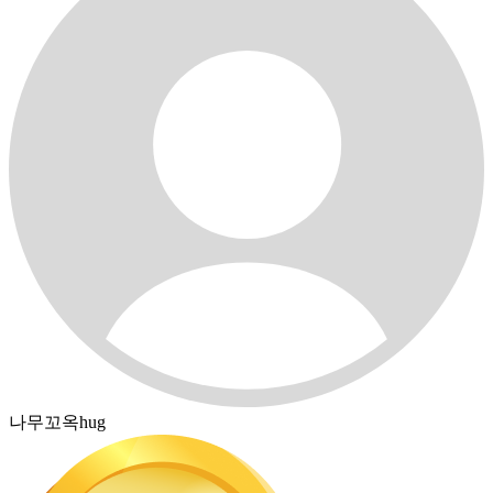
나무꼬옥hug