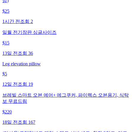
점)
$
25
1시간 전
조회
2
일월 전기장판 싱글사이즈
$
15
13일 전
조회
36
Leg elevation pillow
$
5
12일 전
조회
19
브레빌 스마트 오븐 에어+ 에그쿠커, 파이렉스 오븐용기, 식탁
보 무료드림
$
220
18일 전
조회
167