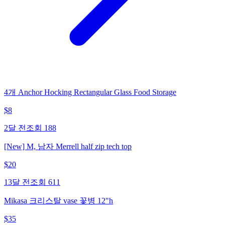
4개 Anchor Hocking Rectangular Glass Food Storage
$
8
2달 전
조회
188
[New] M, 남자 Merrell half zip tech top
$
20
13달 전
조회
611
Mikasa 크리스탈 vase 꽃병 12"h
$
35