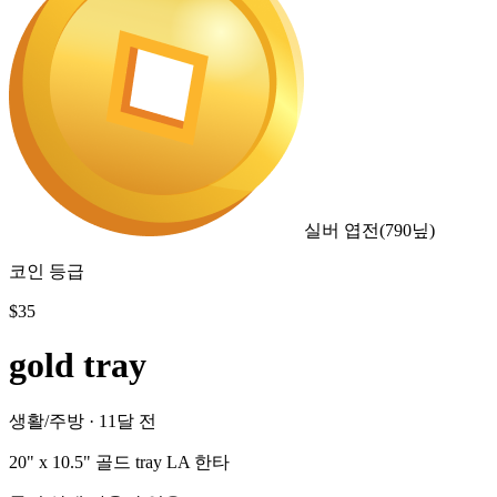
실버 엽전
(
790
닢)
코인 등급
$
35
gold tray
생활/주방
·
11달 전
20" x 10.5" 골드 tray LA 한타