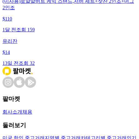
(미사용)로얄알버트 케익 스탠드,서버 세트+찻잔 2인조+머그
2인조
$
110
1달 전
조회
159
유리잔
$
14
13일 전
조회
32
팔마켓
회사소개
채용
둘러보기
미국 한인 중고거래
지역별 중고거래
카테고리별 중고거래
인기