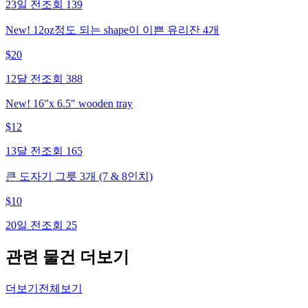
23일 전
조회
139
New! 12oz정도 되는 shape이 이쁜 유리잔 4개
$
20
12달 전
조회
388
New! 16"x 6.5" wooden tray
$
12
13달 전
조회
165
큰 도자기 그릇 3개 (7 & 8인치)
$
10
20일 전
조회
25
관련 물건 더보기
더보기
전체보기