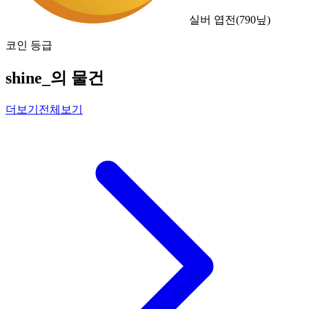
실버 엽전
(
790
닢)
코인 등급
shine_의 물건
더보기
전체보기