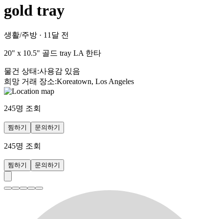
gold tray
생활/주방
·
11달 전
20" x 10.5" 골드 tray LA 한타
물건 상태
:
사용감 있음
희망 거래 장소
:
Koreatown, Los Angeles
245
명 조회
찜하기
문의하기
245
명 조회
찜하기
문의하기