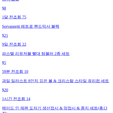
$
8
1달 전
조회
75
Servappetit 레트로 핸드믹서 블랙
$
21
9일 전
조회
22
파스텔 리유저블 빨대 텀블러 2종 세트
$
5
59분 전
조회
10
과일 일러스트 8인치 깊은 볼 & 크리스탈 스타일 유리컵 세트
$
20
1시간 전
조회
14
메이드 인 재팬 도자기 생선접시 & 앞접시 & 종지 세트(총13