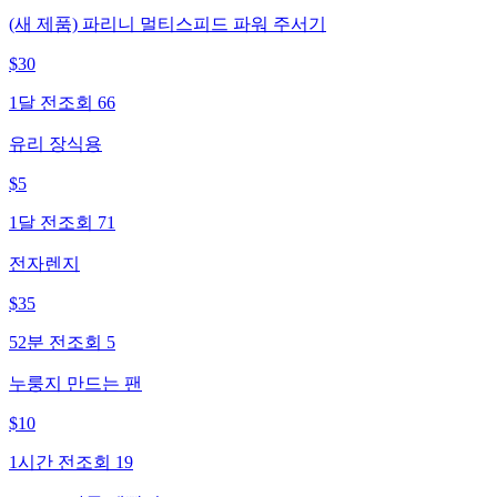
(새 제품) 파리니 멀티스피드 파워 주서기
$
30
1달 전
조회
66
유리 장식용
$
5
1달 전
조회
71
전자렌지
$
35
52분 전
조회
5
누룽지 만드는 팬
$
10
1시간 전
조회
19