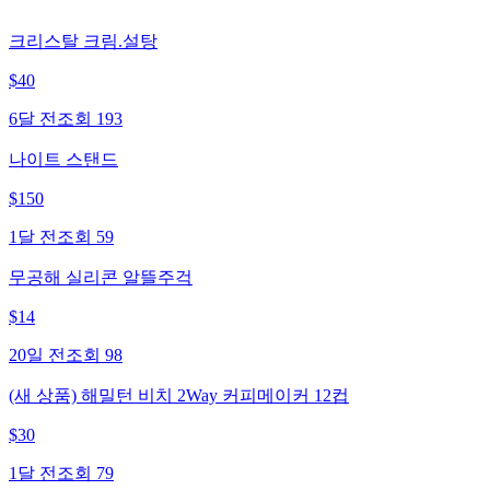
크리스탈 크림.설탕
$
40
6달 전
조회
193
나이트 스탠드
$
150
1달 전
조회
59
무공해 실리콘 알뜰주걱
$
14
20일 전
조회
98
(새 상품) 해밀턴 비치 2Way 커피메이커 12컵
$
30
1달 전
조회
79