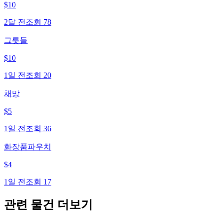
$
10
2달 전
조회
78
그릇들
$
10
1일 전
조회
20
채망
$
5
1일 전
조회
36
화장품파우치
$
4
1일 전
조회
17
관련 물건 더보기