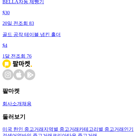
BELLA자동 제빵기
$
30
20일 전
조회
83
골드 공작 테이블 냅킨 홀더
$
4
1달 전
조회
76
팔마켓
회사소개
채용
둘러보기
미국 한인 중고거래
지역별 중고거래
카테고리별 중고거래
인기
검색어
얼바인 중고거래
코리아타운 중고거래