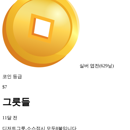
실버 엽전
(
629
닢)
코인 등급
$
7
그릇들
11달 전
디저트그릇,소스접시 모두8불입니다