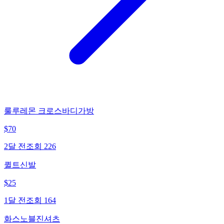
룰루레몬 크로스바디가방
$
70
2달 전
조회
226
퀼트신발
$
25
1달 전
조회
164
화스노블진셔츠