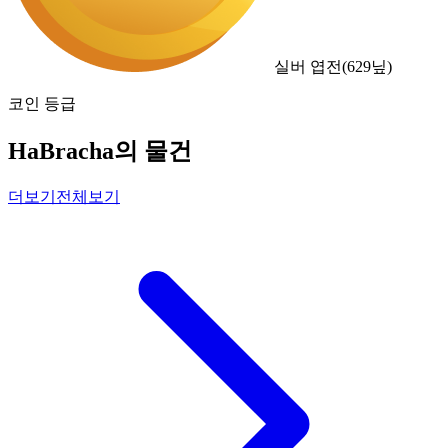
실버 엽전
(
629
닢)
코인 등급
HaBracha의 물건
더보기
전체보기