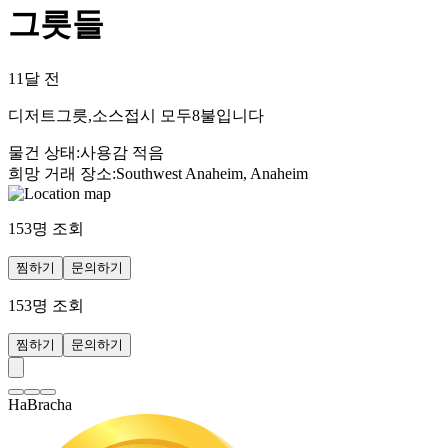
그릇들
11달 전
디저트그릇,소스접시 모두8불입니다
물건 상태
:
사용감 적음
희망 거래 장소
:
Southwest Anaheim, Anaheim
153
명 조회
찜하기
문의하기
153
명 조회
찜하기
문의하기
HaBracha