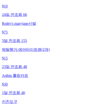
$
10
24일 전
조회
66
Rothy's maryjane신발
$
75
5달 전
조회
155
메탈행거.에어타이트병(2개)
$
15
23일 전
조회
48
Artbin 롤링카트
$
30
1달 전
조회
40
키친도구