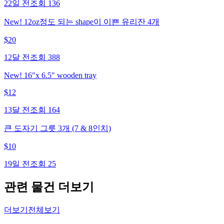
22일 전
조회
136
New! 12oz정도 되는 shape이 이쁜 유리잔 4개
$
20
12달 전
조회
388
New! 16"x 6.5" wooden tray
$
12
13달 전
조회
164
큰 도자기 그릇 3개 (7 & 8인치)
$
10
19일 전
조회
25
관련 물건 더보기
더보기
전체보기