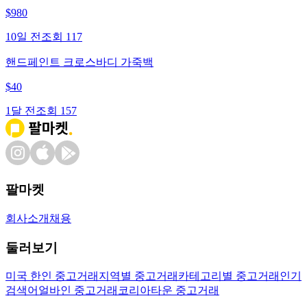
$
980
10일 전
조회
117
핸드페인트 크로스바디 가죽백
$
40
1달 전
조회
157
팔마켓
회사소개
채용
둘러보기
미국 한인 중고거래
지역별 중고거래
카테고리별 중고거래
인기
검색어
얼바인 중고거래
코리아타운 중고거래