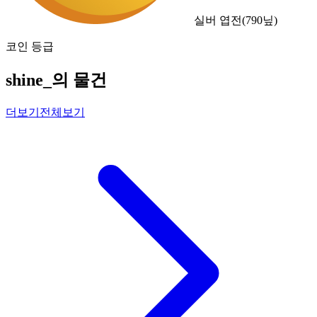
실버 엽전
(
790
닢)
코인 등급
shine_의 물건
더보기
전체보기