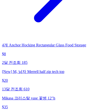
4개 Anchor Hocking Rectangular Glass Food Storage
$
8
2달 전
조회
185
[New] M, 남자 Merrell half zip tech top
$
20
13달 전
조회
610
Mikasa 크리스탈 vase 꽃병 12"h
$
35