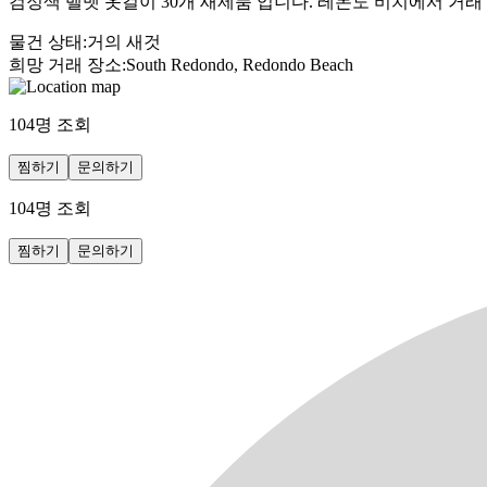
검정색 벨벳 옷걸이 30개 새제품 입니다. 레돈도 비치에서 거래
물건 상태
:
거의 새것
희망 거래 장소
:
South Redondo, Redondo Beach
104
명 조회
찜하기
문의하기
104
명 조회
찜하기
문의하기