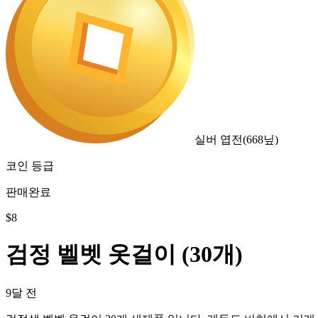
실버 엽전
(
668
닢)
코인 등급
판매완료
$
8
검정 벨벳 옷걸이 (30개)
9달 전