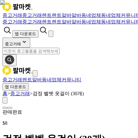
중고거래
중고거래
렌트
렌트
알바
알바
동네업체
동네업체
커뮤니
중고거래
중고거래
렌트
렌트
알바
알바
동네업체
동네업체
커뮤니
앱 다운로드
중고거래
중고거래
렌트
알바
동네업체
커뮤니티
앱 다운로드
홈
>
중고거래
>
검정 벨벳 옷걸이 (30개)
판매완료
$
8