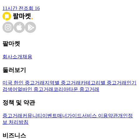
11시간 전
조회
16
팔마켓
회사소개
채용
둘러보기
미국 한인 중고거래
지역별 중고거래
카테고리별 중고거래
인기
검색어
얼바인 중고거래
코리아타운 중고거래
정책 및 약관
중고거래
커뮤니티
이벤트
매너가이드
서비스 이용약관
개인정
보 처리방침
비즈니스