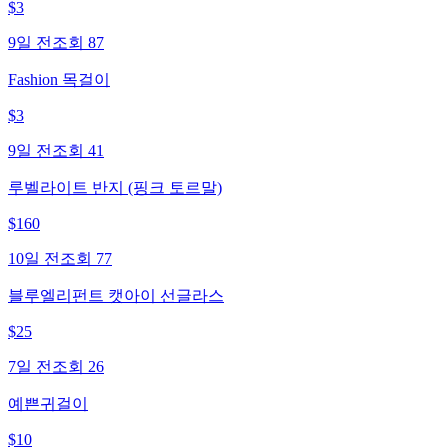
$
3
9일 전
조회
87
Fashion 목걸이
$
3
9일 전
조회
41
루벨라이트 반지 (핑크 토르말)
$
160
10일 전
조회
77
블루엘리펀트 캣아이 선글라스
$
25
7일 전
조회
26
예쁜귀걸이
$
10