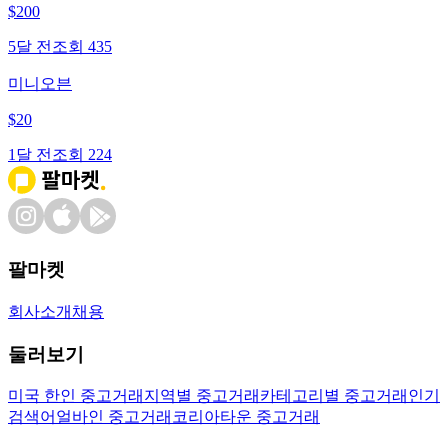
$
200
5달 전
조회
435
미니오븐
$
20
1달 전
조회
224
팔마켓
회사소개
채용
둘러보기
미국 한인 중고거래
지역별 중고거래
카테고리별 중고거래
인기
검색어
얼바인 중고거래
코리아타운 중고거래