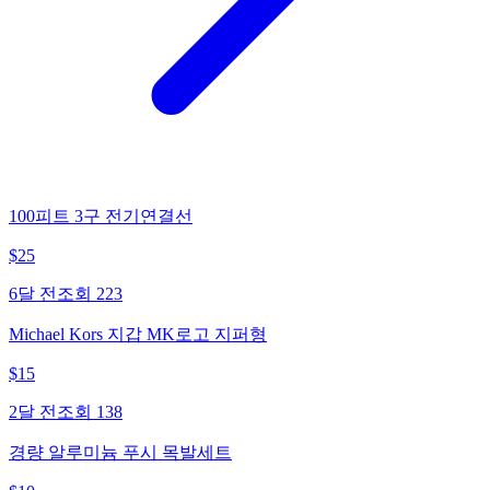
100피트 3구 전기연결선
$
25
6달 전
조회
223
Michael Kors 지갑 MK로고 지퍼형
$
15
2달 전
조회
138
경량 알루미늄 푸시 목발세트