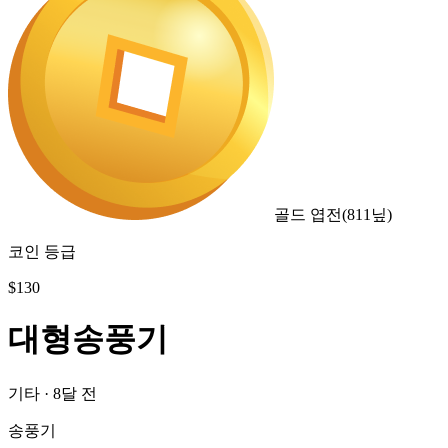
골드 엽전
(
811
닢)
코인 등급
$
130
대형송풍기
기타
·
8달 전
송풍기