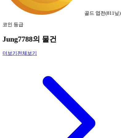
골드 엽전
(
811
닢)
코인 등급
Jung7788의 물건
더보기
전체보기