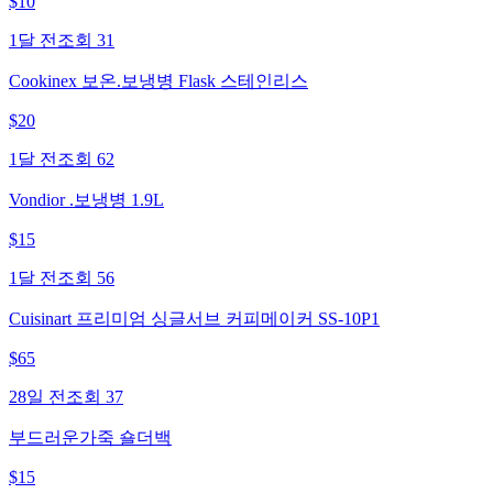
$
10
1달 전
조회
31
Cookinex 보온.보냉병 Flask 스테인리스
$
20
1달 전
조회
62
Vondior .보냉병 1.9L
$
15
1달 전
조회
56
Cuisinart 프리미엄 싱글서브 커피메이커 SS-10P1
$
65
28일 전
조회
37
부드러운가죽 숄더백
$
15