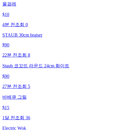
물걸레
$
10
4분 전
조회
0
STAUB 30cm braiser
$
90
22분 전
조회
8
Staub 코꼬뜨 라운드 24cm 화이트
$
90
27분 전
조회
5
바베큐 그릴
$
15
1달 전
조회
36
Electric Wok