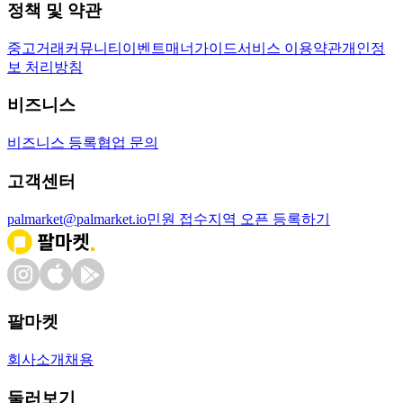
정책 및 약관
중고거래
커뮤니티
이벤트
매너가이드
서비스 이용약관
개인정
보 처리방침
비즈니스
비즈니스 등록
협업 문의
고객센터
palmarket@palmarket.io
민원 접수
지역 오픈 등록하기
팔마켓
회사소개
채용
둘러보기