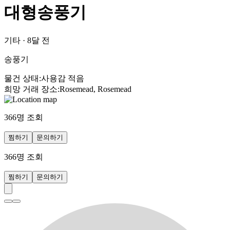
대형송풍기
기타
·
8달 전
송풍기
물건 상태
:
사용감 적음
희망 거래 장소
:
Rosemead, Rosemead
366
명 조회
찜하기
문의하기
366
명 조회
찜하기
문의하기