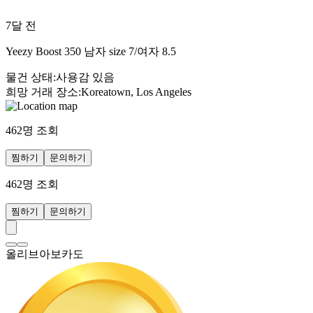
7달 전
Yeezy Boost 350 남자 size 7/여자 8.5
물건 상태
:
사용감 있음
희망 거래 장소
:
Koreatown, Los Angeles
462
명 조회
찜하기
문의하기
462
명 조회
찜하기
문의하기
올리브아보카도