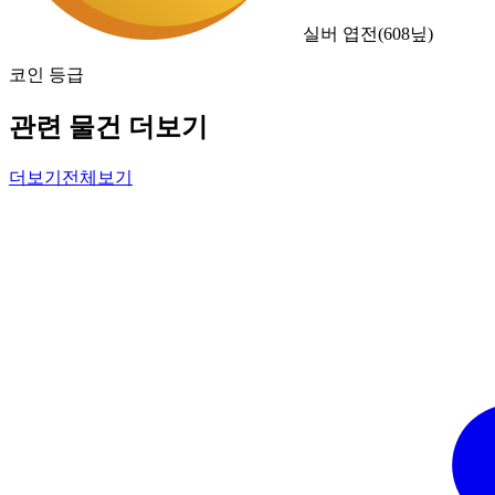
실버 엽전
(
608
닢)
코인 등급
관련 물건 더보기
더보기
전체보기