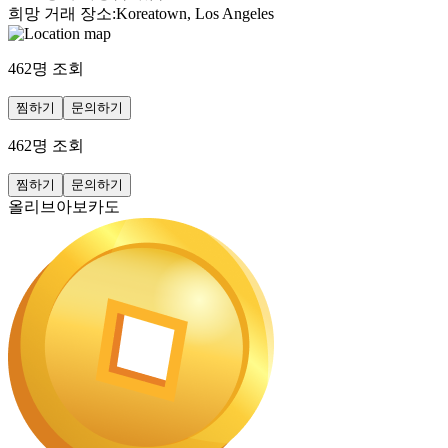
희망 거래 장소
:
Koreatown, Los Angeles
462
명 조회
찜하기
문의하기
462
명 조회
찜하기
문의하기
올리브아보카도