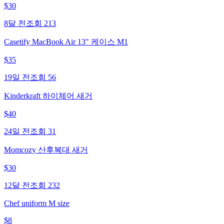
$
30
8달 전
조회
213
Casetify MacBook Air 13" 케이스 M1
$
35
19일 전
조회
56
Kinderkraft 하이체어 새거
$
40
24일 전
조회
31
Momcozy 산후복대 새거
$
30
12달 전
조회
232
Chef uniform M size
$
8