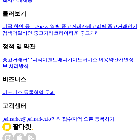
회사소개
채용
둘러보기
미국 한인 중고거래
지역별 중고거래
카테고리별 중고거래
인기
검색어
얼바인 중고거래
코리아타운 중고거래
정책 및 약관
중고거래
커뮤니티
이벤트
매너가이드
서비스 이용약관
개인정
보 처리방침
비즈니스
비즈니스 등록
협업 문의
고객센터
palmarket@palmarket.io
민원 접수
지역 오픈 등록하기