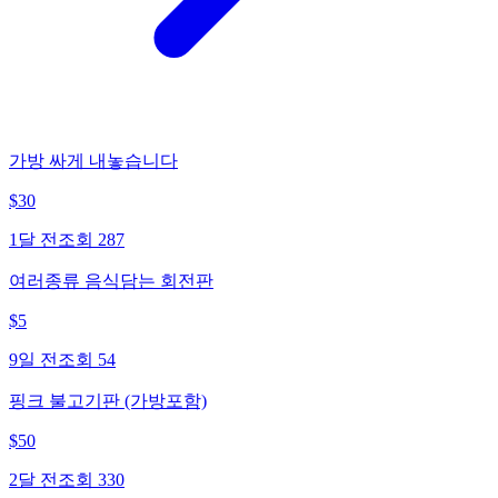
가방 싸게 내놓습니다
$
30
1달 전
조회
287
여러종류 음식담는 회전판
$
5
9일 전
조회
54
핑크 불고기판 (가방포함)
$
50
2달 전
조회
330