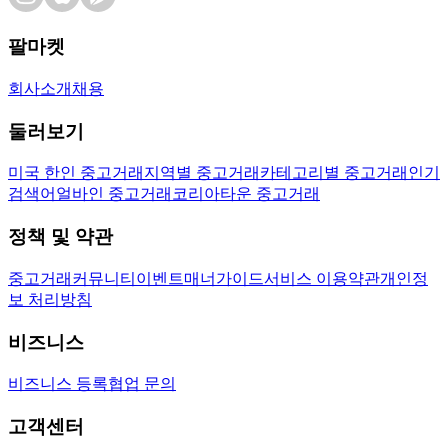
팔마켓
회사소개
채용
둘러보기
미국 한인 중고거래
지역별 중고거래
카테고리별 중고거래
인기
검색어
얼바인 중고거래
코리아타운 중고거래
정책 및 약관
중고거래
커뮤니티
이벤트
매너가이드
서비스 이용약관
개인정
보 처리방침
비즈니스
비즈니스 등록
협업 문의
고객센터