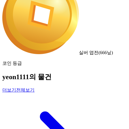
실버 엽전
(
666
닢)
코인 등급
yeon1111의 물건
더보기
전체보기