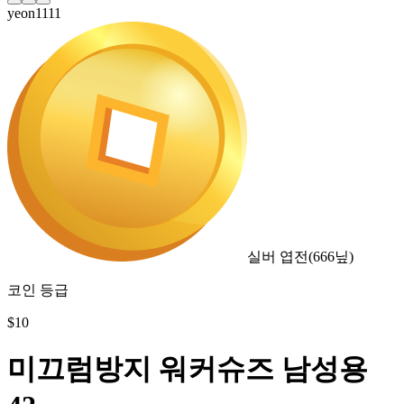
yeon1111
실버 엽전
(
666
닢)
코인 등급
$
10
미끄럼방지 워커슈즈 남성용