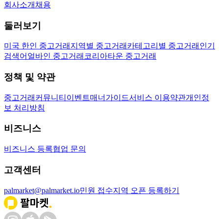
회사소개
채용
둘러보기
미국 한인 중고거래
지역별 중고거래
카테고리별 중고거래
인기
검색어
얼바인 중고거래
코리아타운 중고거래
정책 및 약관
중고거래
커뮤니티
이벤트
매너가이드
서비스 이용약관
개인정
보 처리방침
비즈니스
비즈니스 등록
협업 문의
고객센터
palmarket@palmarket.io
민원 접수
지역 오픈 등록하기