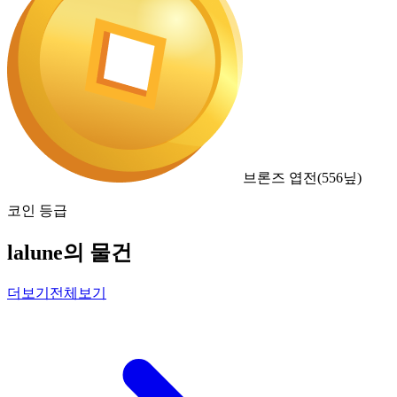
브론즈 엽전
(
556
닢)
코인 등급
lalune의 물건
더보기
전체보기