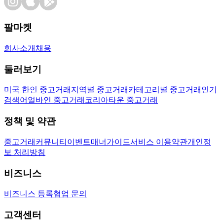
팔마켓
회사소개
채용
둘러보기
미국 한인 중고거래
지역별 중고거래
카테고리별 중고거래
인기
검색어
얼바인 중고거래
코리아타운 중고거래
정책 및 약관
중고거래
커뮤니티
이벤트
매너가이드
서비스 이용약관
개인정
보 처리방침
비즈니스
비즈니스 등록
협업 문의
고객센터