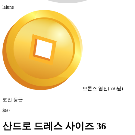
lalune
브론즈 엽전
(
556
닢)
코인 등급
$
60
산드로 드레스 사이즈 36