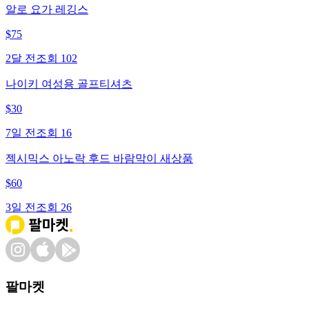
알로 요가 레깅스
$
75
2달 전
조회
102
나이키 여성용 골프티셔츠
$
30
7일 전
조회
16
젝시믹스 아노락 후드 바람막이 새상품
$
60
3일 전
조회
26
팔마켓