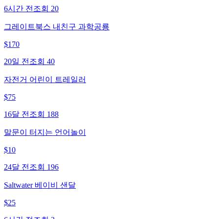
6시간 전
조회
20
그레이트북스 내친구 과학공룡
$
170
20일 전
조회
40
자전거 어린이 트레일러
$
75
16달 전
조회
188
말문이 터지는 언어놀이
$
10
24달 전
조회
196
Saltwater 베이비 샌달
$
25