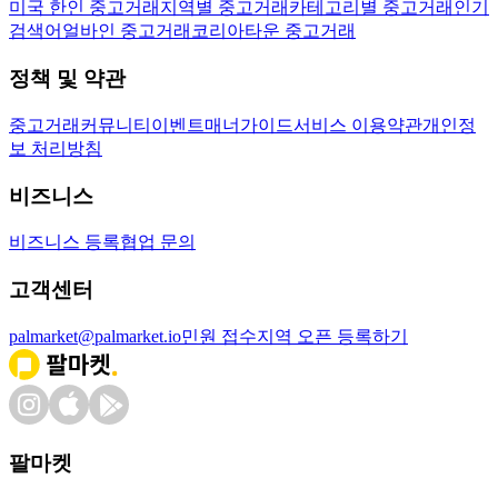
미국 한인 중고거래
지역별 중고거래
카테고리별 중고거래
인기
검색어
얼바인 중고거래
코리아타운 중고거래
정책 및 약관
중고거래
커뮤니티
이벤트
매너가이드
서비스 이용약관
개인정
보 처리방침
비즈니스
비즈니스 등록
협업 문의
고객센터
palmarket@palmarket.io
민원 접수
지역 오픈 등록하기
팔마켓