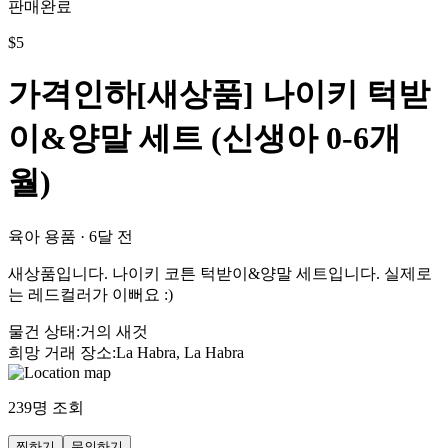
판매완료
$
5
가격인하[새상품] 나이키 턱받
이&양말 세트 (신생아 0-6개
월)
육아 용품
·
6달 전
새상품입니다. 나이키 코튼 턱받이&양말 세트입니다. 실제로
는 레드컬러가 이뻐요 :)
물건 상태
:
거의 새것
희망 거래 장소
:
La Habra, La Habra
239
명 조회
찜하기
문의하기