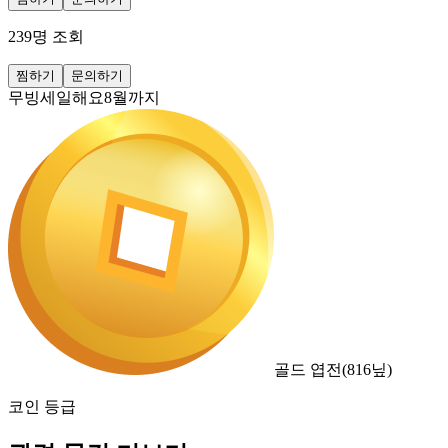
239
명 조회
찜하기
문의하기
무빙세일해요8월까지
골드 엽전
(
816
닢)
코인 등급