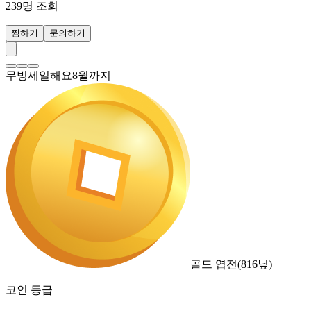
239
명 조회
찜하기
문의하기
무빙세일해요8월까지
골드 엽전
(
816
닢)
코인 등급