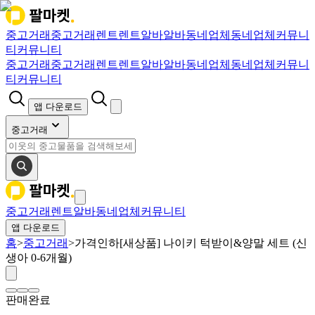
중고거래
중고거래
렌트
렌트
알바
알바
동네업체
동네업체
커뮤니
티
커뮤니티
중고거래
중고거래
렌트
렌트
알바
알바
동네업체
동네업체
커뮤니
티
커뮤니티
앱 다운로드
중고거래
중고거래
렌트
알바
동네업체
커뮤니티
앱 다운로드
홈
>
중고거래
>
가격인하[새상품] 나이키 턱받이&양말 세트 (신
생아 0-6개월)
판매완료