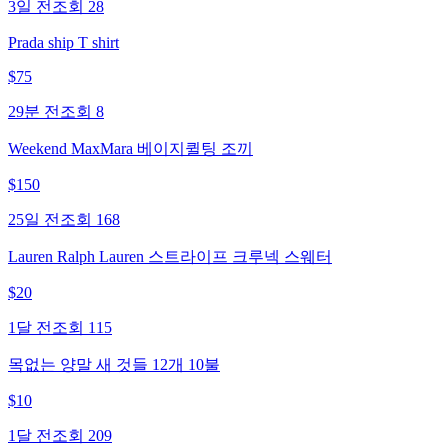
3일 전
조회
28
Prada ship T shirt
$
75
29분 전
조회
8
Weekend MaxMara 베이지퀼팅 조끼
$
150
25일 전
조회
168
Lauren Ralph Lauren 스트라이프 크루넥 스웨터
$
20
1달 전
조회
115
목없는 양말 새 것들 12개 10불
$
10
1달 전
조회
209