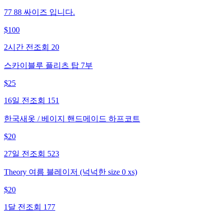
77 88 싸이즈 입니다.
$
100
2시간 전
조회
20
스카이블루 플리츠 탑 7부
$
25
16일 전
조회
151
한국새옷 / 베이지 핸드메이드 하프코트
$
20
27일 전
조회
523
Theory 여름 블레이저 (넉넉한 size 0 xs)
$
20
1달 전
조회
177