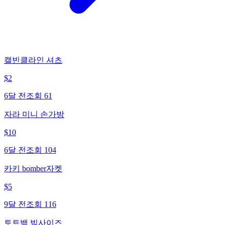
캘빈클라인 셔츠
$
2
6달 전
조회
61
자라 미니 손가방
$
10
6달 전
조회
104
카키 bomber자켓
$
5
9달 전
조회
116
토트백 빅사이즈