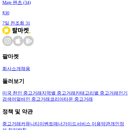
Maje 팬츠 (34)
$
30
7일 전
조회
31
팔마켓
회사소개
채용
둘러보기
미국 한인 중고거래
지역별 중고거래
카테고리별 중고거래
인기
검색어
얼바인 중고거래
코리아타운 중고거래
정책 및 약관
중고거래
커뮤니티
이벤트
매너가이드
서비스 이용약관
개인정
보 처리방침