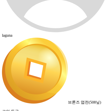
laguna
브론즈 엽전
(
508
닢)