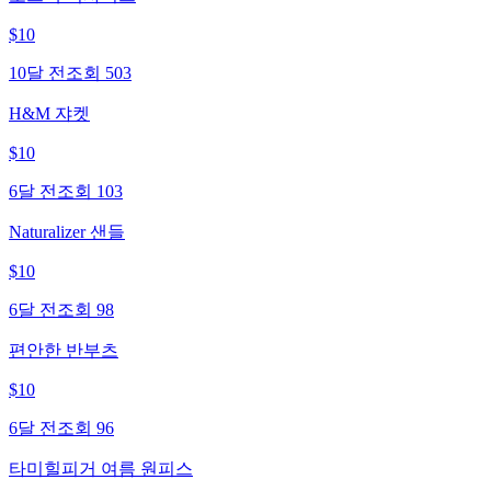
$
10
10달 전
조회
503
H&M 쟈켓
$
10
6달 전
조회
103
Naturalizer 샌들
$
10
6달 전
조회
98
편안한 반부츠
$
10
6달 전
조회
96
타미힐피거 여름 원피스