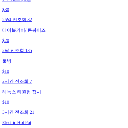
$
30
25일 전
조회
82
테이블커버/ 큰싸이즈
$
20
2달 전
조회
135
물병
$
10
2시간 전
조회
7
레녹스 타원형 접시
$
10
3시간 전
조회
21
Electric Hot Pot