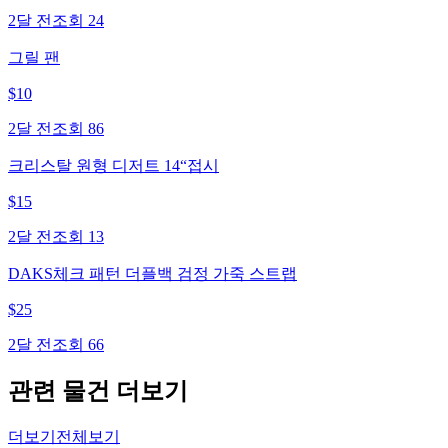
2달 전
조회
24
그릴 팬
$
10
2달 전
조회
86
크리스탈 원형 디저트 14“접시
$
15
2달 전
조회
13
DAKS체크 패턴 더플백 검정 가죽 스트랩
$
25
2달 전
조회
66
관련 물건 더보기
더보기
전체보기