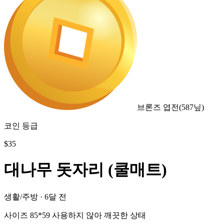
브론즈 엽전
(
587
닢)
코인 등급
$
35
대나무 돗자리 (쿨매트)
생활/주방
·
6달 전
사이즈 85*59 사용하지 않아 깨끗한 상태