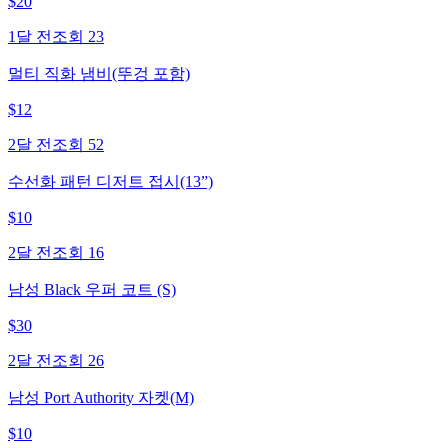
$
20
1달 전
조회
23
멀티 직화 냄비(뚜겅 포함)
$
12
2달 전
조회
52
수선화 패턴 디저트 접시(13”)
$
10
2달 전
조회
16
남성 Black 우퍼 코트 (S)
$
30
2달 전
조회
26
남성 Port Authority 자켓(M)
$
10