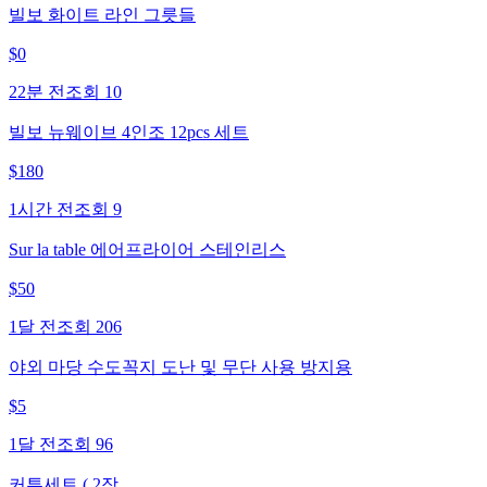
빌보 화이트 라인 그릇들
$
0
22분 전
조회
10
빌보 뉴웨이브 4인조 12pcs 세트
$
180
1시간 전
조회
9
Sur la table 에어프라이어 스테인리스
$
50
1달 전
조회
206
야외 마당 수도꼭지 도난 및 무단 사용 방지용
$
5
1달 전
조회
96
커튼세트.( 2장