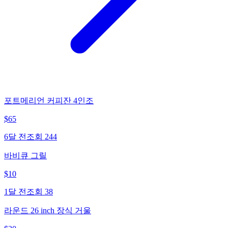
포트메리언 커피잔 4인조
$
65
6달 전
조회
244
바비큐 그릴
$
10
1달 전
조회
38
라운드 26 inch 장식 거울