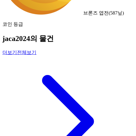
브론즈 엽전
(
587
닢)
코인 등급
jaca2024의 물건
더보기
전체보기