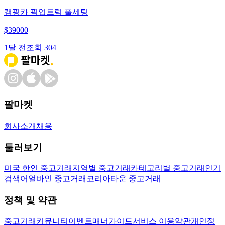
캠핑카 픽업트럭 풀세팅
$
39000
1달 전
조회
304
팔마켓
회사소개
채용
둘러보기
미국 한인 중고거래
지역별 중고거래
카테고리별 중고거래
인기
검색어
얼바인 중고거래
코리아타운 중고거래
정책 및 약관
중고거래
커뮤니티
이벤트
매너가이드
서비스 이용약관
개인정