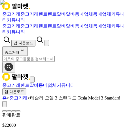
중고거래
중고거래
렌트
렌트
알바
알바
동네업체
동네업체
커뮤니
티
커뮤니티
중고거래
중고거래
렌트
렌트
알바
알바
동네업체
동네업체
커뮤니
티
커뮤니티
앱 다운로드
중고거래
중고거래
렌트
알바
동네업체
커뮤니티
앱 다운로드
홈
>
중고거래
>
테슬라 모델 3 스탠다드 Tesla Model 3 Standard
판매완료
$
22000