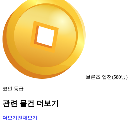
브론즈 엽전
(
580
닢)
코인 등급
관련 물건 더보기
더보기
전체보기