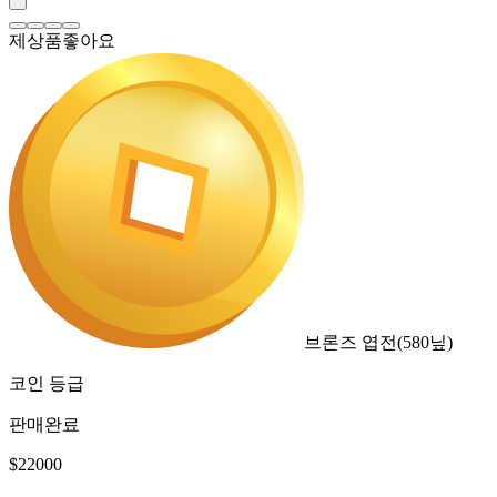
제상품좋아요
브론즈 엽전
(
580
닢)
코인 등급
판매완료
$
22000