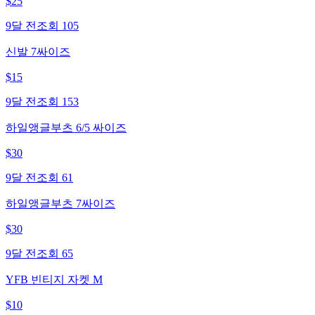
$
25
9달 전
조회
105
신발 7싸이즈
$
15
9달 전
조회
153
하일앵글부츠 6/5 싸이즈
$
30
9달 전
조회
61
하일앵글부츠 7싸이즈
$
30
9달 전
조회
65
YFB 빈티지 자켓 M
$
10