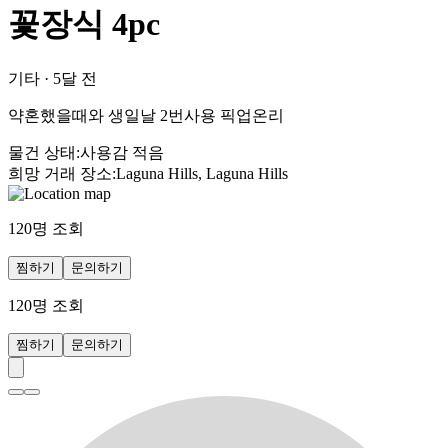
꽃장식 4pc
기타
·
5달 전
약혼했을때와 생일날 2번사용 픽업온리
물건 상태
:
사용감 적음
희망 거래 장소
:
Laguna Hills, Laguna Hills
120
명 조회
찜하기
문의하기
120
명 조회
찜하기
문의하기