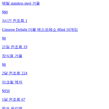
메탈 stainless steel 거울
$
80
3시간 전
조회
1
Ginseng Delight 더블 에스프레소 80ml 10개입
$
8
21일 전
조회
19
장식용 거울
$
8
2달 전
조회
224
아크릴 액자
$
950
1달 전
조회
67
펌프 유리병