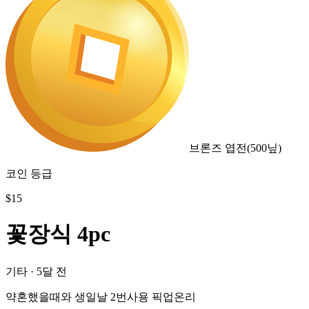
브론즈 엽전
(
500
닢)
코인 등급
$
15
꽃장식 4pc
기타
·
5달 전
약혼했을때와 생일날 2번사용 픽업온리