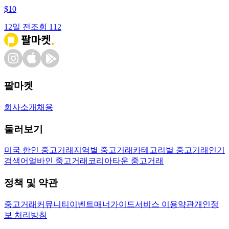
$
10
12일 전
조회
112
팔마켓
회사소개
채용
둘러보기
미국 한인 중고거래
지역별 중고거래
카테고리별 중고거래
인기
검색어
얼바인 중고거래
코리아타운 중고거래
정책 및 약관
중고거래
커뮤니티
이벤트
매너가이드
서비스 이용약관
개인정
보 처리방침