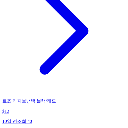
트죠 라지보냉백 블랙/레드
$
12
10일 전
조회
40