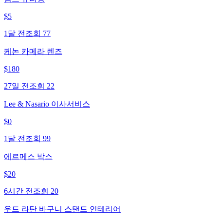
$
5
1달 전
조회
77
케논 카메라 렌즈
$
180
27일 전
조회
22
Lee & Nasario 이사서비스
$
0
1달 전
조회
99
에르메스 박스
$
20
6시간 전
조회
20
우드 라탄 바구니 스탠드 인테리어