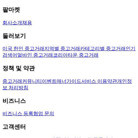
팔마켓
회사소개
채용
둘러보기
미국 한인 중고거래
지역별 중고거래
카테고리별 중고거래
인기
검색어
얼바인 중고거래
코리아타운 중고거래
정책 및 약관
중고거래
커뮤니티
이벤트
매너가이드
서비스 이용약관
개인정
보 처리방침
비즈니스
비즈니스 등록
협업 문의
고객센터