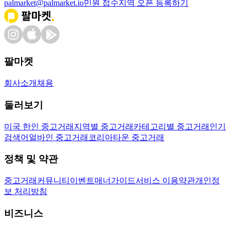
palmarket@palmarket.io
민원 접수
지역 오픈 등록하기
팔마켓
회사소개
채용
둘러보기
미국 한인 중고거래
지역별 중고거래
카테고리별 중고거래
인기
검색어
얼바인 중고거래
코리아타운 중고거래
정책 및 약관
중고거래
커뮤니티
이벤트
매너가이드
서비스 이용약관
개인정
보 처리방침
비즈니스