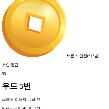
브론즈 엽전
(
512
닢)
코인 등급
$
5
우드 5번
스포츠 & 레저
·
5달 전
Notice 우드 5번 입니다