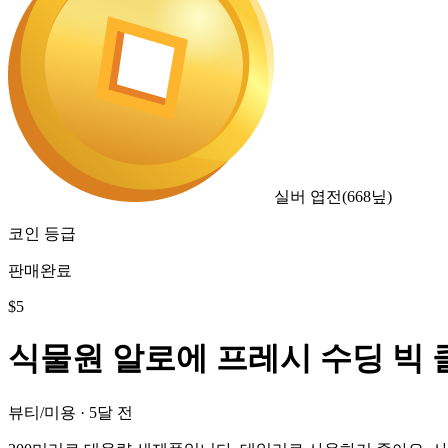
실버 엽전
(
668
닢)
코인 등급
판매완료
$
5
식물원 알로에 프레시 수딩 빅
뷰티/미용
·
5달 전