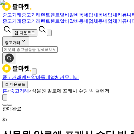
중고거래
중고거래
렌트
렌트
알바
알바
동네업체
동네업체
커뮤니
중고거래
중고거래
렌트
렌트
알바
알바
동네업체
동네업체
커뮤니
앱 다운로드
중고거래
중고거래
렌트
알바
동네업체
커뮤니티
앱 다운로드
홈
>
중고거래
>
식물원 알로에 프레시 수딩 빅 클렌저
판매완료
$
5