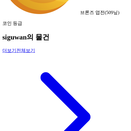
브론즈 엽전
(
509
닢)
코인 등급
siguwan의 물건
더보기
전체보기