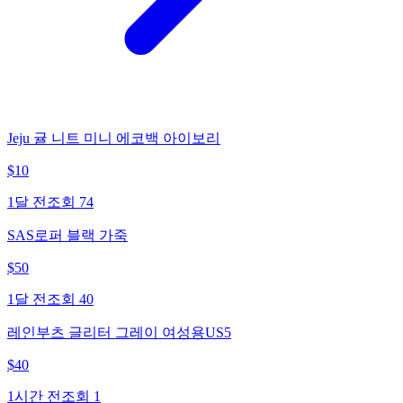
Jeju 귤 니트 미니 에코백 아이보리
$
10
1달 전
조회
74
SAS로퍼 블랙 가죽
$
50
1달 전
조회
40
레인부츠 글리터 그레이 여성용US5
$
40
1시간 전
조회
1