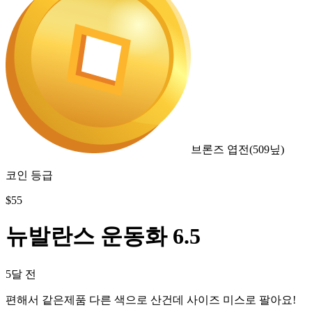
브론즈 엽전
(
509
닢)
코인 등급
$
55
뉴발란스 운동화 6.5
5달 전
편해서 같은제품 다른 색으로 산건데 사이즈 미스로 팔아요!