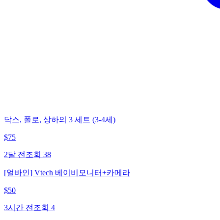
닥스, 폴로, 상하의 3 세트 (3-4세)
$
75
2달 전
조회
38
[얼바인] Vtech 베이비모니터+카메라
$
50
3시간 전
조회
4