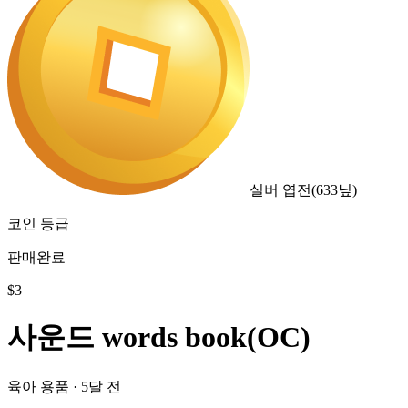
실버 엽전
(
633
닢)
코인 등급
판매완료
$
3
사운드 words book(OC)
육아 용품
·
5달 전