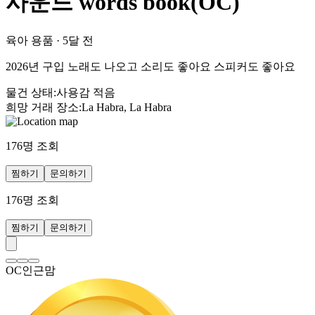
사운드 words book(OC)
육아 용품
·
5달 전
2026년 구입 노래도 나오고 소리도 좋아요 스피커도 좋아요
물건 상태
:
사용감 적음
희망 거래 장소
:
La Habra, La Habra
176
명 조회
찜하기
문의하기
176
명 조회
찜하기
문의하기
OC인근맘