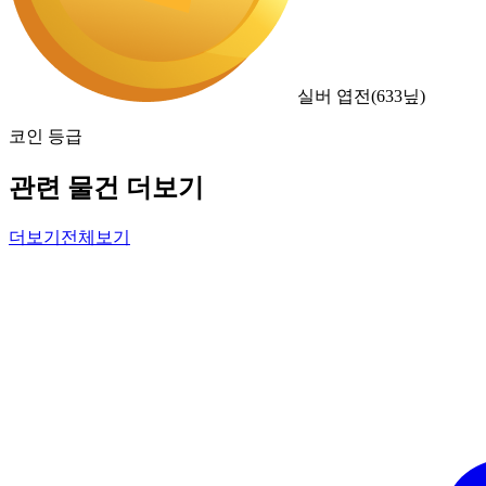
실버 엽전
(
633
닢)
코인 등급
관련 물건 더보기
더보기
전체보기