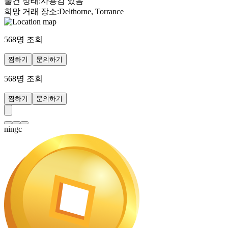
물건 상태
:
사용감 있음
희망 거래 장소
:
Delthorne, Torrance
568
명 조회
찜하기
문의하기
568
명 조회
찜하기
문의하기
ningc