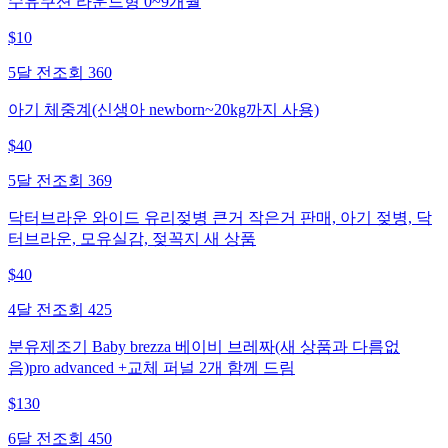
수유쿠션 라운드형 0~9개월
$
10
5달 전
조회
360
아기 체중계(신생아 newborn~20kg까지 사용)
$
40
5달 전
조회
369
닥터브라운 와이드 유리젖병 큰거 작은거 판매, 아기 젖병, 닥
터브라운, 모유실감, 젖꼭지 새 상품
$
40
4달 전
조회
425
분유제조기 Baby brezza 베이비 브레짜(새 상품과 다름없
음)pro advanced +교체 퍼널 2개 함께 드림
$
130
6달 전
조회
450