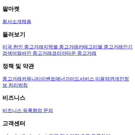
팔마켓
회사소개
채용
둘러보기
미국 한인 중고거래
지역별 중고거래
카테고리별 중고거래
인기
검색어
얼바인 중고거래
코리아타운 중고거래
정책 및 약관
중고거래
커뮤니티
이벤트
매너가이드
서비스 이용약관
개인정
보 처리방침
비즈니스
비즈니스 등록
협업 문의
고객센터