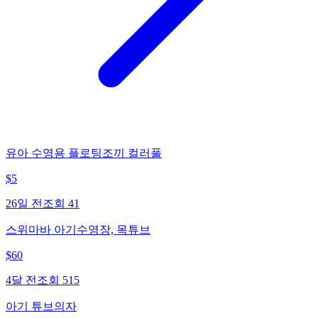
유아 수영용 플로팅조끼 컬러풀
$
5
26일 전
조회
41
스위마바 아기수영장, 목튜브
$
60
4달 전
조회
515
아기 튜브의자