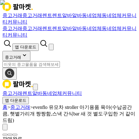
중고거래
중고거래
렌트
렌트
알바
알바
동네업체
동네업체
커뮤니
티
커뮤니티
중고거래
중고거래
렌트
렌트
알바
알바
동네업체
동네업체
커뮤니
티
커뮤니티
앱 다운로드
중고거래
중고거래
렌트
알바
동네업체
커뮤니티
앱 다운로드
홈
>
중고거래
>
evenflo 유모차 stroller 아기용품 육아(수납공간
큼, 햇볕가리개 짱짱함,스낵 간식bar 새 것 별도구입한 거 같이
드림)
판매완료