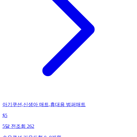
아기쿠션,신생아 매트,휴대용 범퍼매트
$
5
5달 전
조회
262