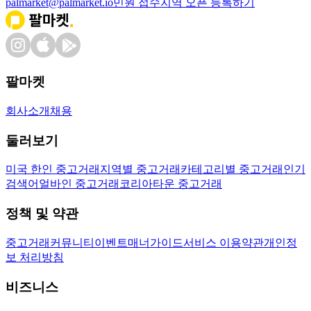
palmarket@palmarket.io
민원 접수
지역 오픈 등록하기
팔마켓
회사소개
채용
둘러보기
미국 한인 중고거래
지역별 중고거래
카테고리별 중고거래
인기
검색어
얼바인 중고거래
코리아타운 중고거래
정책 및 약관
중고거래
커뮤니티
이벤트
매너가이드
서비스 이용약관
개인정
보 처리방침
비즈니스