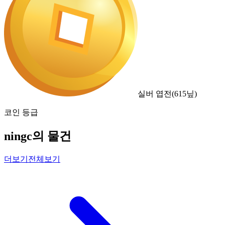
실버 엽전
(
615
닢)
코인 등급
ningc의 물건
더보기
전체보기