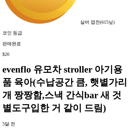
실버 엽전
(
615
닢)
코인 등급
판매완료
$
20
evenflo 유모차 stroller 아기용
품 육아(수납공간 큼, 햇볕가리
개 짱짱함,스낵 간식bar 새 것
별도구입한 거 같이 드림)
5달 전