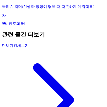
물티슈 워머(신생아 엉덩이 닦을 때 따뜻하게 데워줘요)
$
5
9달 전
조회
94
관련 물건 더보기
더보기
전체보기