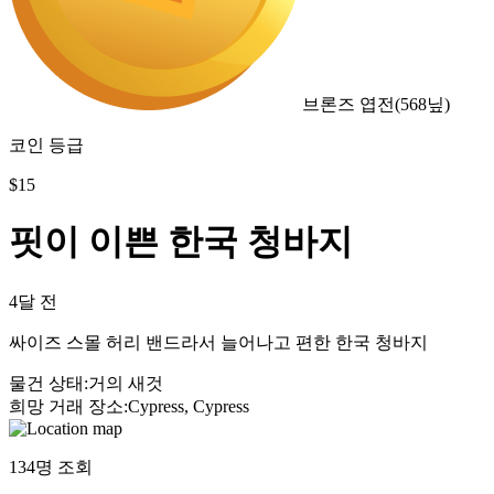
브론즈 엽전
(
568
닢)
코인 등급
$
15
핏이 이쁜 한국 청바지
4달 전
싸이즈 스몰 허리 밴드라서 늘어나고 편한 한국 청바지
물건 상태
:
거의 새것
희망 거래 장소
:
Cypress, Cypress
134
명 조회