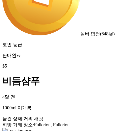
실버 엽전
(
648
닢)
코인 등급
판매완료
$
5
비듬샴푸
4달 전
1000ml 미개봉
물건 상태
:
거의 새것
희망 거래 장소
:
Fullerton, Fullerton