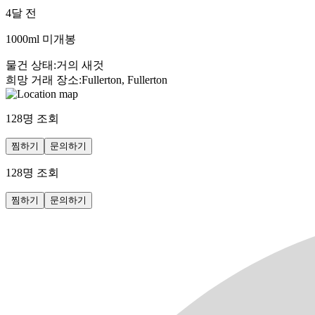
4달 전
1000ml 미개봉
물건 상태
:
거의 새것
희망 거래 장소
:
Fullerton, Fullerton
128
명 조회
찜하기
문의하기
128
명 조회
찜하기
문의하기