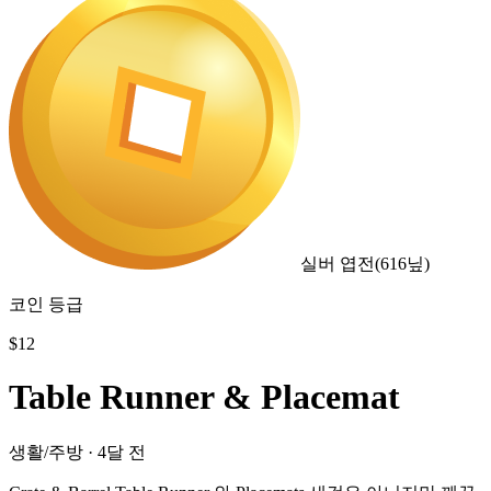
실버 엽전
(
616
닢)
코인 등급
$
12
Table Runner & Placemat
생활/주방
·
4달 전