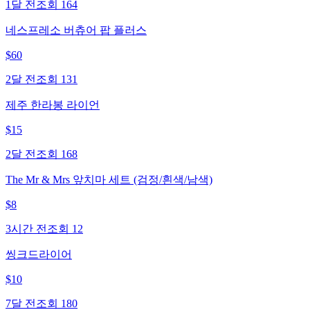
1달 전
조회
164
네스프레소 버츄어 팝 플러스
$
60
2달 전
조회
131
제주 한라봉 라이언
$
15
2달 전
조회
168
The Mr & Mrs 앞치마 세트 (검정/흰색/남색)
$
8
3시간 전
조회
12
씽크드라이어
$
10
7달 전
조회
180