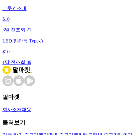
그릇건조대
$
10
3일 전
조회
21
LED 형광등 Type-A
$
10
1달 전
조회
39
팔마켓
회사소개
채용
둘러보기
미국 한인 중고거래
지역별 중고거래
카테고리별 중고거래
인기