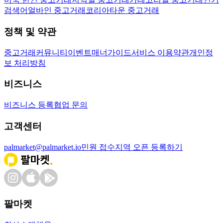
검색어
얼바인 중고거래
코리아타운 중고거래
정책 및 약관
중고거래
커뮤니티
이벤트
매너가이드
서비스 이용약관
개인정
보 처리방침
비즈니스
비즈니스 등록
협업 문의
고객센터
palmarket@palmarket.io
민원 접수
지역 오픈 등록하기
팔마켓