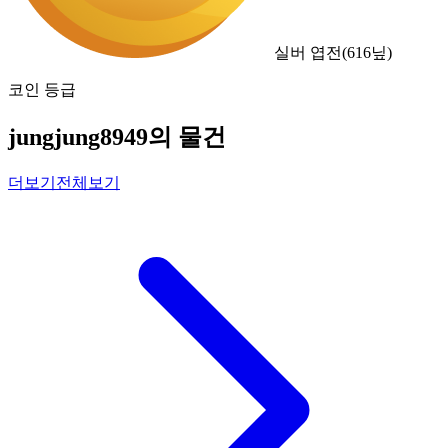
실버 엽전
(
616
닢)
코인 등급
jungjung8949의 물건
더보기
전체보기