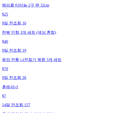
해피콜 티타늄 2구 팬 32cm
$
25
9일 전
조회
16
한복 인형 3개 세트 (색상 혼합)
$
40
9일 전
조회
19
동양 전통 나전칠기 목함 3개 세트
$
70
9일 전
조회
26
후레쉬너
$
7
14달 전
조회
157