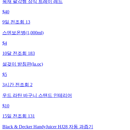
목재 팔각형 장식 트레이 레드
$
40
9일 전
조회
13
스덴보온병(1,000ml)
$
4
10달 전
조회
183
설겆이 받침판(la.oc)
$
5
3시간 전
조회
2
우드 라탄 바구니 스탠드 인테리어
$
10
15일 전
조회
131
Black & Decker HandyJuicer HJ28 자동 과즙기