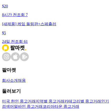
$
20
8시간 전
조회
7
[새제품] 케잌 돌림판+스페츌러
$
5
24일 전
조회
61
팔마켓
회사소개
채용
둘러보기
미국 한인 중고거래
지역별 중고거래
카테고리별 중고거래
인기
검색어
얼바인 중고거래
코리아타운 중고거래