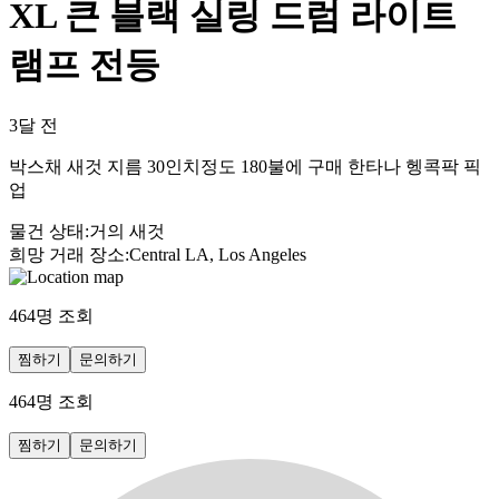
XL 큰 블랙 실링 드럼 라이트
램프 전등
3달 전
박스채 새것 지름 30인치정도 180불에 구매 한타나 헹콕팍 픽
업
물건 상태
:
거의 새것
희망 거래 장소
:
Central LA, Los Angeles
464
명 조회
찜하기
문의하기
464
명 조회
찜하기
문의하기