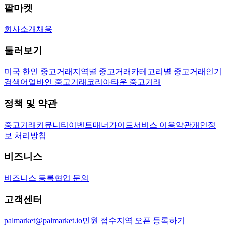
팔마켓
회사소개
채용
둘러보기
미국 한인 중고거래
지역별 중고거래
카테고리별 중고거래
인기
검색어
얼바인 중고거래
코리아타운 중고거래
정책 및 약관
중고거래
커뮤니티
이벤트
매너가이드
서비스 이용약관
개인정
보 처리방침
비즈니스
비즈니스 등록
협업 문의
고객센터
palmarket@palmarket.io
민원 접수
지역 오픈 등록하기