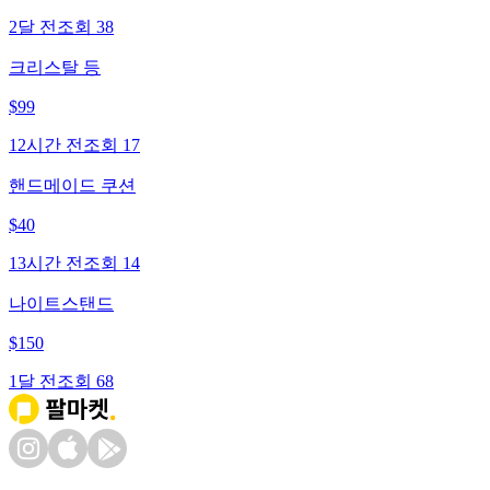
2달 전
조회
38
크리스탈 등
$
99
12시간 전
조회
17
핸드메이드 쿠션
$
40
13시간 전
조회
14
나이트스탠드
$
150
1달 전
조회
68