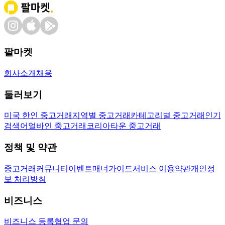
팔마켓
회사소개
채용
둘러보기
미국 한인 중고거래
지역별 중고거래
카테고리별 중고거래
인기
검색어
얼바인 중고거래
코리아타운 중고거래
정책 및 약관
중고거래
커뮤니티
이벤트
매너가이드
서비스 이용약관
개인정
보 처리방침
비즈니스
비즈니스 등록
협업 문의