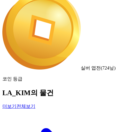
실버 엽전
(
724
닢)
코인 등급
LA_KIM의 물건
더보기
전체보기