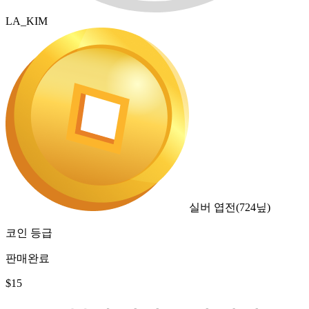
LA_KIM
실버 엽전
(
724
닢)
코인 등급
판매완료
$
15