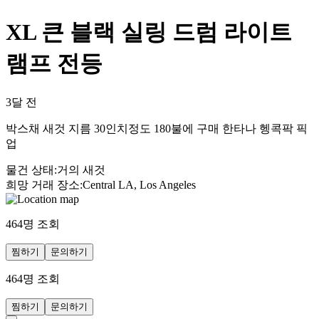
XL 큰 블랙 실링 드럼 라이트
램프 전등
3달 전
박스채 새것 지름 30인치정도 180불에 구매 한타나 헹콕팍 픽
업
물건 상태
:
거의 새것
희망 거래 장소
:
Central LA, Los Angeles
464
명 조회
찜하기
문의하기
464
명 조회
찜하기
문의하기