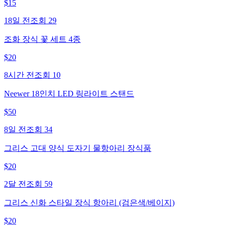
$
15
18일 전
조회
29
조화 장식 꽃 세트 4종
$
20
8시간 전
조회
10
Neewer 18인치 LED 링라이트 스탠드
$
50
8일 전
조회
34
그리스 고대 양식 도자기 물항아리 장식품
$
20
2달 전
조회
59
그리스 신화 스타일 장식 항아리 (검은색/베이지)
$
20