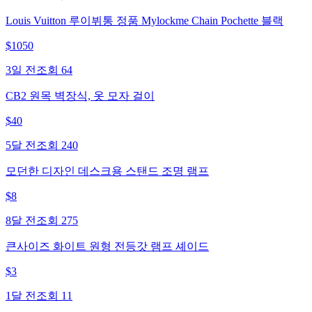
Louis Vuitton 루이뷔통 정품 Mylockme Chain Pochette 블랙
$
1050
3일 전
조회
64
CB2 원목 벽장식, 옷 모자 걸이
$
40
5달 전
조회
240
모던한 디자인 데스크용 스탠드 조명 램프
$
8
8달 전
조회
275
큰사이즈 화이트 원형 전등갓 램프 셰이드
$
3
1달 전
조회
11