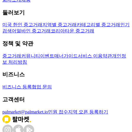
둘러보기
미국 한인 중고거래
지역별 중고거래
카테고리별 중고거래
인기
검색어
얼바인 중고거래
코리아타운 중고거래
정책 및 약관
중고거래
커뮤니티
이벤트
매너가이드
서비스 이용약관
개인정
보 처리방침
비즈니스
비즈니스 등록
협업 문의
고객센터
palmarket@palmarket.io
민원 접수
지역 오픈 등록하기