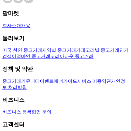
팔마켓
회사소개
채용
둘러보기
미국 한인 중고거래
지역별 중고거래
카테고리별 중고거래
인기
검색어
얼바인 중고거래
코리아타운 중고거래
정책 및 약관
중고거래
커뮤니티
이벤트
매너가이드
서비스 이용약관
개인정
보 처리방침
비즈니스
비즈니스 등록
협업 문의
고객센터