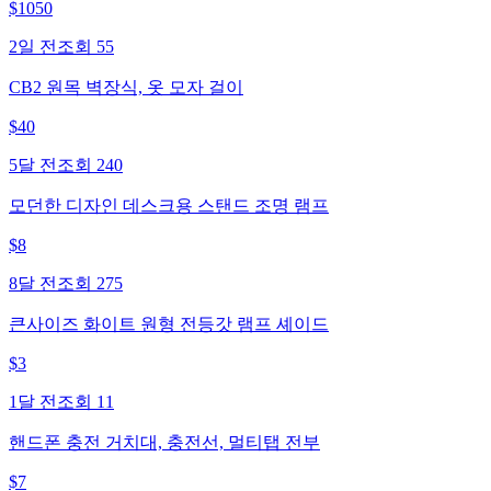
$
1050
2일 전
조회
55
CB2 원목 벽장식, 옷 모자 걸이
$
40
5달 전
조회
240
모던한 디자인 데스크용 스탠드 조명 램프
$
8
8달 전
조회
275
큰사이즈 화이트 원형 전등갓 램프 셰이드
$
3
1달 전
조회
11
핸드폰 충전 거치대, 충전선, 멀티탭 전부
$
7