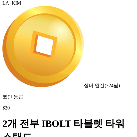
LA_KIM
실버 엽전
(
724
닢)
코인 등급
$
20
2개 전부 IBOLT 타블렛 타워