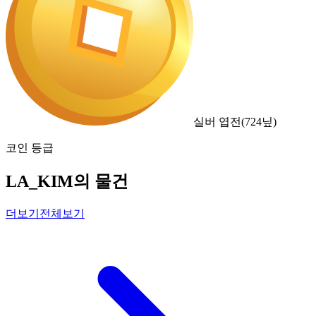
실버 엽전
(
724
닢)
코인 등급
LA_KIM의 물건
더보기
전체보기