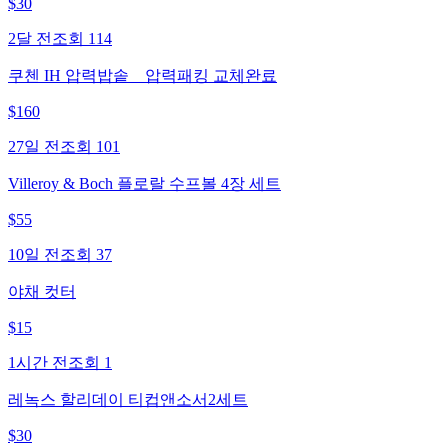
$
30
2달 전
조회
114
쿠첸 IH 압력밥솥 _ 압력패킹 교체완료
$
160
27일 전
조회
101
Villeroy & Boch 플로랄 수프볼 4장 세트
$
55
10일 전
조회
37
야채 컷터
$
15
1시간 전
조회
1
레녹스 할리데이 티컵앤소서2세트
$
30