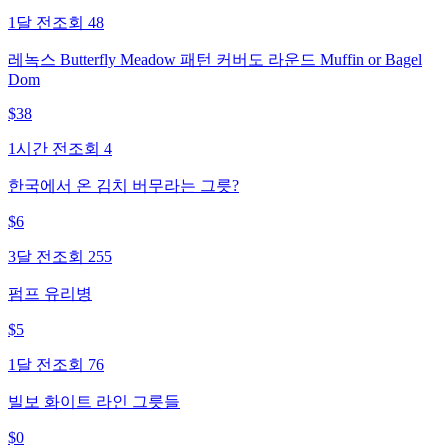
1달 전
조회
48
레녹스 Butterfly Meadow 패턴 커버도 라운드 Muffin or Bagel
Dom
$
38
1시간 전
조회
4
한국에서 온 김치 버무라는 그릇?
$
6
3달 전
조회
255
펌프 유리병
$
5
1달 전
조회
76
빌보 화이트 라인 그릇들
$
0