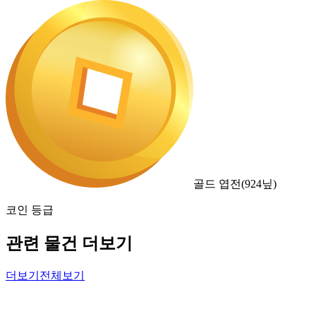
골드 엽전
(
924
닢)
코인 등급
관련 물건 더보기
더보기
전체보기