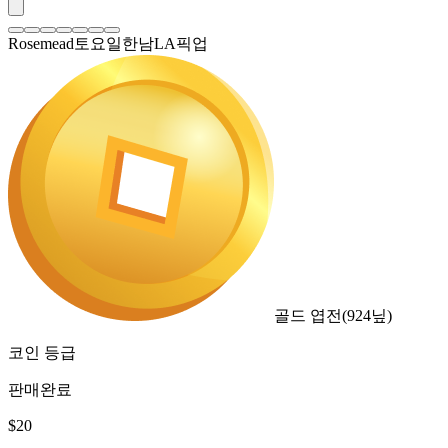
Rosemead토요일한남LA픽업
골드 엽전
(
924
닢)
코인 등급
판매완료
$
20