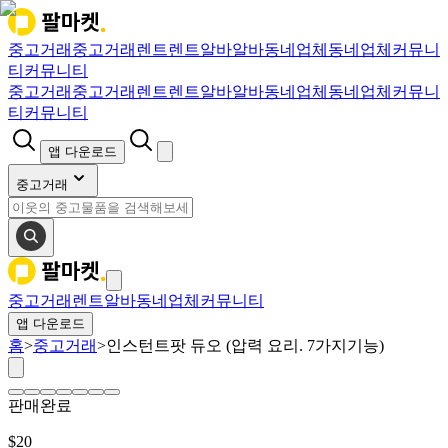
중고거래
중고거래
렌트
렌트
알바
알바
동네업체
동네업체
커뮤니
티
커뮤니티
중고거래
중고거래
렌트
렌트
알바
알바
동네업체
동네업체
커뮤니
티
커뮤니티
앱 다운로드
중고거래
중고거래
렌트
알바
동네업체
커뮤니티
앱 다운로드
홈
>
중고거래
>
인스턴트팟 듀오 (압력 요리. 7가지기능)
판매완료
$
20