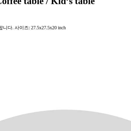
e table / Kid’s table
다. 사이즈: 27.5x27.5x20 inch