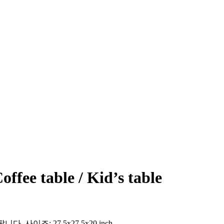
e table / Kid’s table
다. 사이즈: 27.5x27.5x20 inch