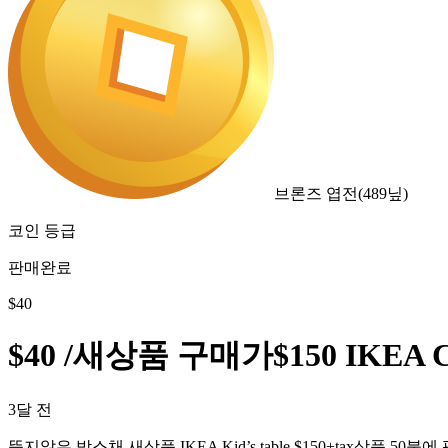
브론즈 엽전
(
489
닢)
코인 등급
판매완료
$
40
$40 /새상품 구매가$150 IKEA Coffe
3달 전
뜯지않은 박스채 새상품 IKEA Kid’s table $150+tax상품 50불에 팝니