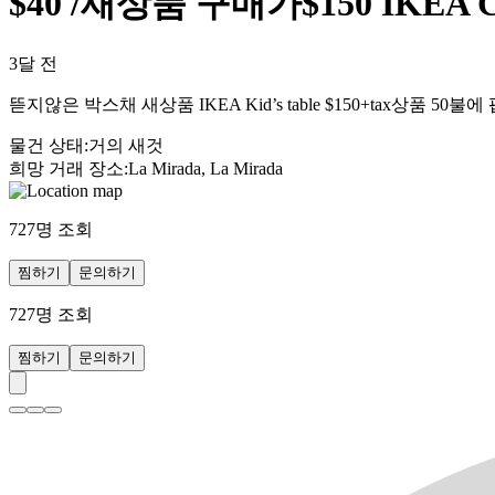
$40 /새상품 구매가$150 IKEA Coffe
3달 전
뜯지않은 박스채 새상품 IKEA Kid’s table $150+tax상품 50불에 팝니
물건 상태
:
거의 새것
희망 거래 장소
:
La Mirada, La Mirada
727
명 조회
찜하기
문의하기
727
명 조회
찜하기
문의하기