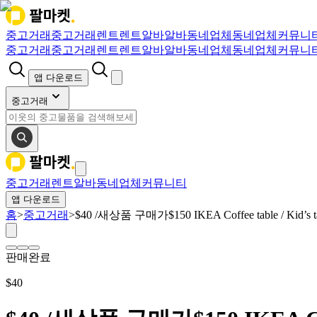
중고거래
중고거래
렌트
렌트
알바
알바
동네업체
동네업체
커뮤니
중고거래
중고거래
렌트
렌트
알바
알바
동네업체
동네업체
커뮤니
앱 다운로드
중고거래
중고거래
렌트
알바
동네업체
커뮤니티
앱 다운로드
홈
>
중고거래
>
$40 /새상품 구매가$150 IKEA Coffee table / Kid’s t
판매완료
$
40