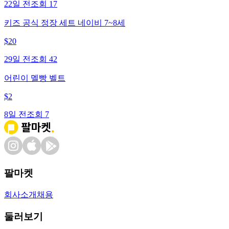
22일 전
조회
17
키즈 공식 정장 세트 네이비 7~8세
$
20
29일 전
조회
42
어린이 멜빵 벨트
$
2
8일 전
조회
7
팔마켓
회사소개
채용
둘러보기