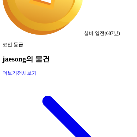
실버 엽전
(
687
닢)
코인 등급
jaesong의 물건
더보기
전체보기