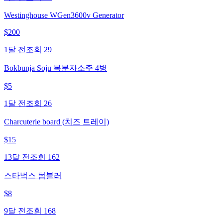
Westinghouse WGen3600v Generator
$
200
1달 전
조회
29
Bokbunja Soju 복분자소주 4병
$
5
1달 전
조회
26
Charcuterie board (치즈 트레이)
$
15
13달 전
조회
162
스타벅스 텀블러
$
8
9달 전
조회
168