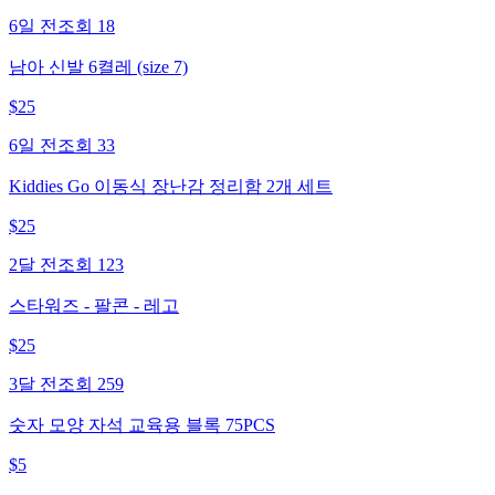
6일 전
조회
18
남아 신발 6켤레 (size 7)
$
25
6일 전
조회
33
Kiddies Go 이동식 장난감 정리함 2개 세트
$
25
2달 전
조회
123
스타워즈 - 팔콘 - 레고
$
25
3달 전
조회
259
숫자 모양 자석 교육용 블록 75PCS
$
5