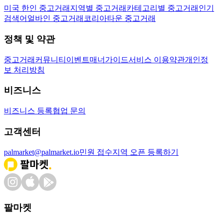
미국 한인 중고거래
지역별 중고거래
카테고리별 중고거래
인기
검색어
얼바인 중고거래
코리아타운 중고거래
정책 및 약관
중고거래
커뮤니티
이벤트
매너가이드
서비스 이용약관
개인정
보 처리방침
비즈니스
비즈니스 등록
협업 문의
고객센터
palmarket@palmarket.io
민원 접수
지역 오픈 등록하기
팔마켓