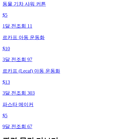
동물 기차 샤워 커튼
$
5
1달 전
조회
11
르카프 아동 운동화
$
10
3달 전
조회
97
르카프 (Lecaf) 아동 운동화
$
13
3달 전
조회
303
파스타 메이커
$
5
9달 전
조회
67