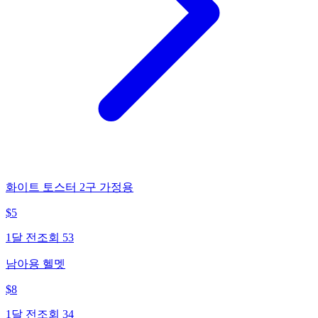
화이트 토스터 2구 가정용
$
5
1달 전
조회
53
남아용 헬멧
$
8
1달 전
조회
34