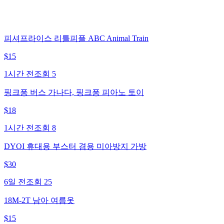
피셔프라이스 리틀피플 ABC Animal Train
$
15
1시간 전
조회
5
핑크퐁 버스 가나다, 핑크퐁 피아노 토이
$
18
1시간 전
조회
8
DYOI 휴대용 부스터 겸용 미아방지 가방
$
30
6일 전
조회
25
18M-2T 남아 여름옷
$
15