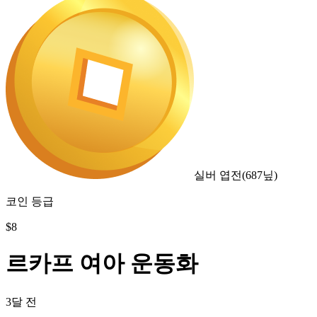
실버 엽전
(
687
닢)
코인 등급
$
8
르카프 여아 운동화
3달 전