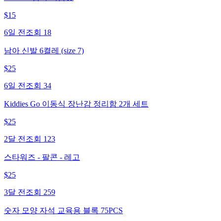
$
15
6일 전
조회
18
남아 신발 6켤레 (size 7)
$
25
6일 전
조회
34
Kiddies Go 이동식 장난감 정리함 2개 세트
$
25
2달 전
조회
123
스타워즈 - 팔콘 - 레고
$
25
3달 전
조회
259
숫자 모양 자석 교육용 블록 75PCS