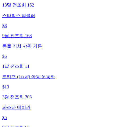
13달 전
조회
162
스타벅스 텀블러
$
8
9달 전
조회
168
동물 기차 샤워 커튼
$
5
1달 전
조회
11
르카프 (Lecaf) 아동 운동화
$
13
3달 전
조회
303
파스타 메이커
$
5