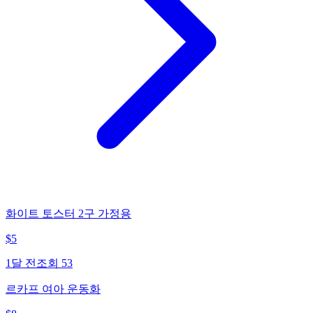
화이트 토스터 2구 가정용
$
5
1달 전
조회
53
르카프 여아 운동화