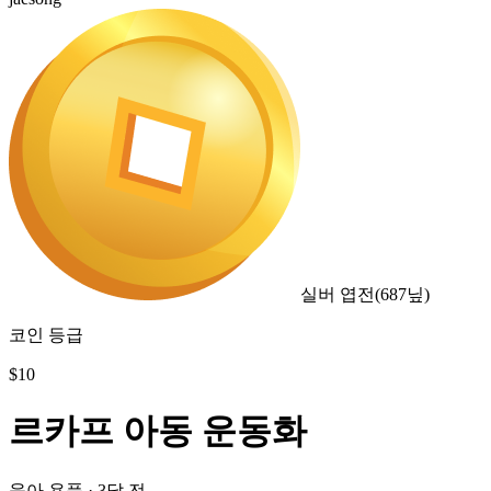
실버 엽전
(
687
닢)
코인 등급
$
10
르카프 아동 운동화
육아 용품
·
3달 전