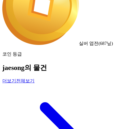
실버 엽전
(
687
닢)
코인 등급
jaesong의 물건
더보기
전체보기