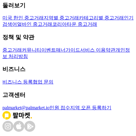
둘러보기
미국 한인 중고거래
지역별 중고거래
카테고리별 중고거래
인기
검색어
얼바인 중고거래
코리아타운 중고거래
정책 및 약관
중고거래
커뮤니티
이벤트
매너가이드
서비스 이용약관
개인정
보 처리방침
비즈니스
비즈니스 등록
협업 문의
고객센터
palmarket@palmarket.io
민원 접수
지역 오픈 등록하기