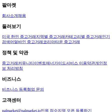
팔마켓
회사소개
채용
둘러보기
미국 한인 중고거래
지역별 중고거래
카테고리별 중고거래
인기
검색어
얼바인 중고거래
코리아타운 중고거래
정책 및 약관
중고거래
커뮤니티
이벤트
매너가이드
서비스 이용약관
개인정
보 처리방침
비즈니스
비즈니스 등록
협업 문의
고객센터
palmarket@palmarket.io
민원 접수
지역 오픈 등록하기