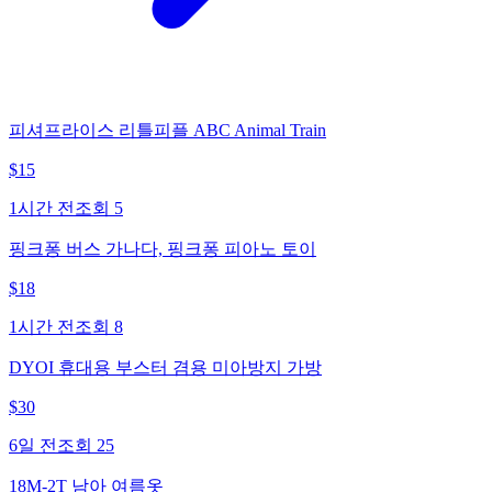
피셔프라이스 리틀피플 ABC Animal Train
$
15
1시간 전
조회
5
핑크퐁 버스 가나다, 핑크퐁 피아노 토이
$
18
1시간 전
조회
8
DYOI 휴대용 부스터 겸용 미아방지 가방
$
30
6일 전
조회
25
18M-2T 남아 여름옷