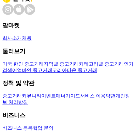
팔마켓
회사소개
채용
둘러보기
미국 한인 중고거래
지역별 중고거래
카테고리별 중고거래
인기
검색어
얼바인 중고거래
코리아타운 중고거래
정책 및 약관
중고거래
커뮤니티
이벤트
매너가이드
서비스 이용약관
개인정
보 처리방침
비즈니스
비즈니스 등록
협업 문의