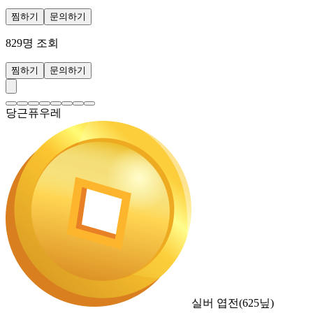
찜하기
문의하기
829
명 조회
찜하기
문의하기
당근퓨우레
실버 엽전
(
625
닢)