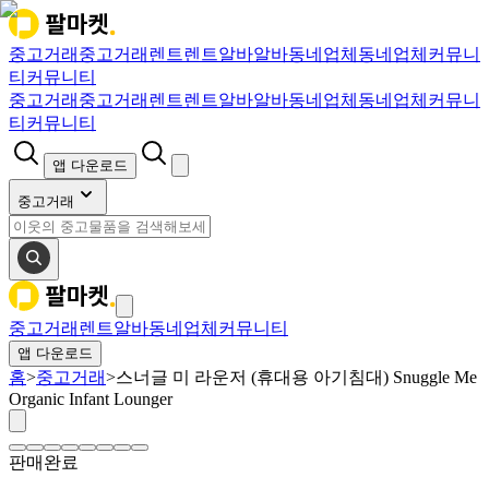
중고거래
중고거래
렌트
렌트
알바
알바
동네업체
동네업체
커뮤니
티
커뮤니티
중고거래
중고거래
렌트
렌트
알바
알바
동네업체
동네업체
커뮤니
티
커뮤니티
앱 다운로드
중고거래
중고거래
렌트
알바
동네업체
커뮤니티
앱 다운로드
홈
>
중고거래
>
스너글 미 라운저 (휴대용 아기침대) Snuggle Me
Organic Infant Lounger
판매완료