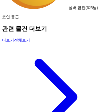
실버 엽전
(
625
닢)
코인 등급
관련 물건 더보기
더보기
전체보기