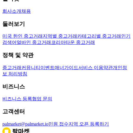
회사소개
채용
둘러보기
미국 한인 중고거래
지역별 중고거래
카테고리별 중고거래
인기
검색어
얼바인 중고거래
코리아타운 중고거래
정책 및 약관
중고거래
커뮤니티
이벤트
매너가이드
서비스 이용약관
개인정
보 처리방침
비즈니스
비즈니스 등록
협업 문의
고객센터
palmarket@palmarket.io
민원 접수
지역 오픈 등록하기