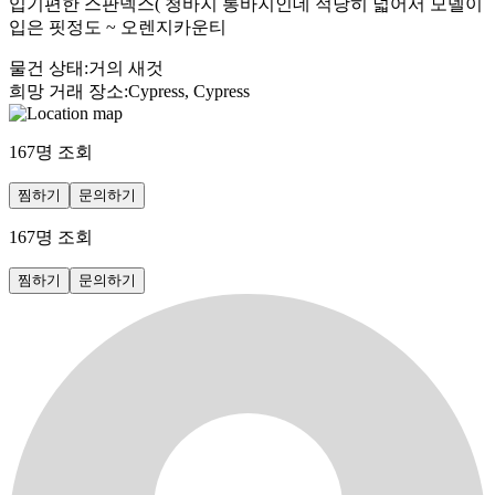
입기편한 스판덱스( 청바지 통바지인데 적당히 넓어서 모델이
입은 핏정도 ~ 오렌지카운티
물건 상태
:
거의 새것
희망 거래 장소
:
Cypress, Cypress
167
명 조회
찜하기
문의하기
167
명 조회
찜하기
문의하기