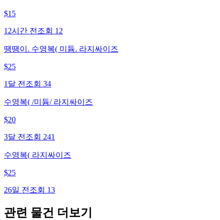
$
15
12시간 전
조회
12
땡땡이. 수영복( 미듐. 라지싸이즈
$
25
1달 전
조회
34
수영복( /미듐/ 라지싸이즈
$
20
3달 전
조회
241
수영복( 라지싸이즈
$
25
26일 전
조회
13
관련 물건 더보기