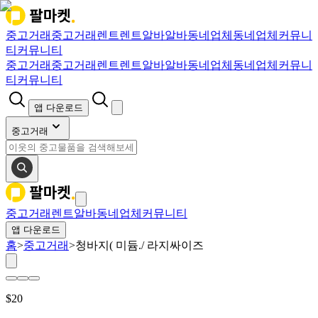
중고거래
중고거래
렌트
렌트
알바
알바
동네업체
동네업체
커뮤니
티
커뮤니티
중고거래
중고거래
렌트
렌트
알바
알바
동네업체
동네업체
커뮤니
티
커뮤니티
앱 다운로드
중고거래
중고거래
렌트
알바
동네업체
커뮤니티
앱 다운로드
홈
>
중고거래
>
청바지( 미듐./ 라지싸이즈
$
20