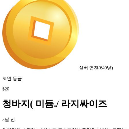
실버 엽전
(
649
닢)
코인 등급
$
20
청바지( 미듐./ 라지싸이즈
3달 전