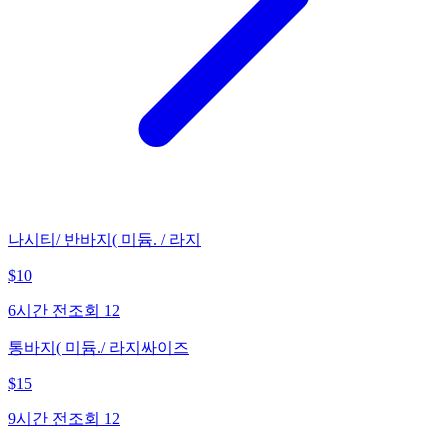
나시티/ 반바지( 미듐. / 라지
$
10
6시간 전
조회
12
통바지( 미듐./ 라지싸이즈
$
15
9시간 전
조회
12