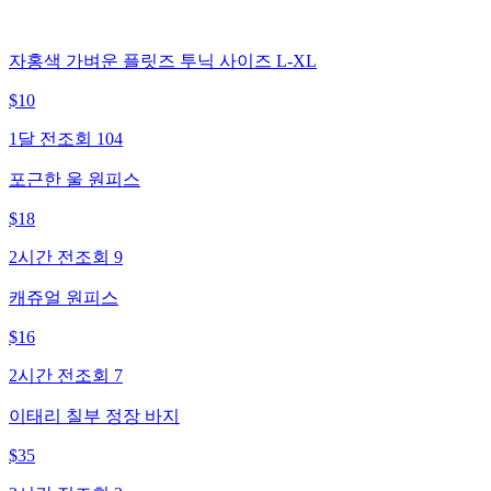
자홍색 가벼운 플릿즈 투닉 사이즈 L-XL
$
10
1달 전
조회
104
포근한 울 원피스
$
18
2시간 전
조회
9
캐쥬얼 원피스
$
16
2시간 전
조회
7
이태리 칠부 정장 바지
$
35