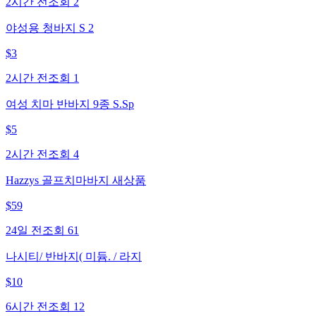
2시간 전
조회
2
야성용 청바지 S 2
$
3
2시간 전
조회
1
여성 치마 반바지 9종 S.Sp
$
5
2시간 전
조회
4
Hazzys 골프치마바지 새상품
$
59
24일 전
조회
61
나시티/ 반바지( 미듐. / 라지
$
10
6시간 전
조회
12