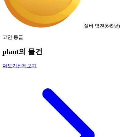
실버 엽전
(
649
닢)
코인 등급
plant의 물건
더보기
전체보기