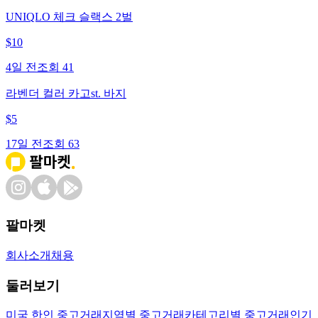
UNIQLO 체크 슬랙스 2벌
$
10
4일 전
조회
41
라벤더 컬러 카고st. 바지
$
5
17일 전
조회
63
팔마켓
회사소개
채용
둘러보기
미국 한인 중고거래
지역별 중고거래
카테고리별 중고거래
인기