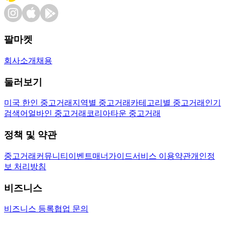
팔마켓
회사소개
채용
둘러보기
미국 한인 중고거래
지역별 중고거래
카테고리별 중고거래
인기
검색어
얼바인 중고거래
코리아타운 중고거래
정책 및 약관
중고거래
커뮤니티
이벤트
매너가이드
서비스 이용약관
개인정
보 처리방침
비즈니스
비즈니스 등록
협업 문의