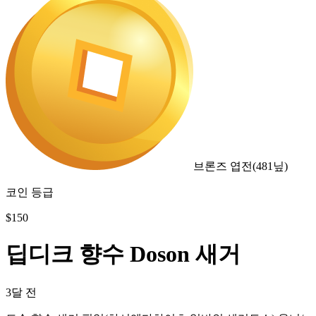
브론즈 엽전
(
481
닢)
코인 등급
$
150
딥디크 향수 Doson 새거
3달 전