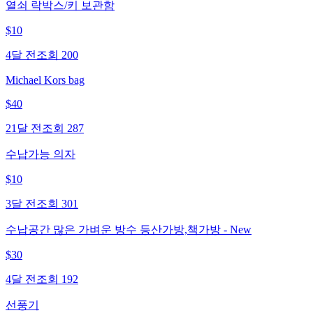
열쇠 락박스/키 보관함
$
10
4달 전
조회
200
Michael Kors bag
$
40
21달 전
조회
287
수납가능 의자
$
10
3달 전
조회
301
수납공간 많은 가벼운 방수 등산가방,책가방 - New
$
30
4달 전
조회
192
선풍기