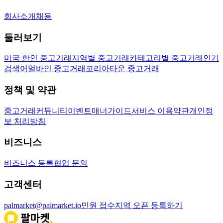
회사소개
채용
둘러보기
미국 한인 중고거래
지역별 중고거래
카테고리별 중고거래
인기
검색어
얼바인 중고거래
코리아타운 중고거래
정책 및 약관
중고거래
커뮤니티
이벤트
매너가이드
서비스 이용약관
개인정
보 처리방침
비즈니스
비즈니스 등록
협업 문의
고객센터
palmarket@palmarket.io
민원 접수
지역 오픈 등록하기