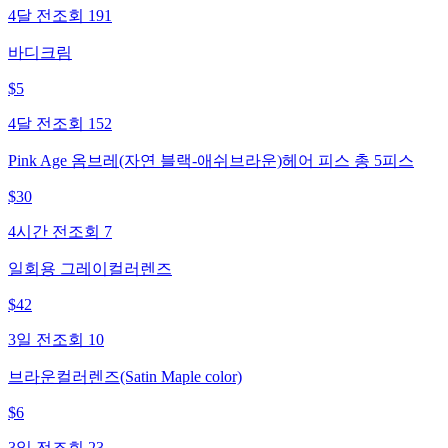
4달 전
조회
191
바디크림
$
5
4달 전
조회
152
Pink Age 옴브레(자연 블랙-애쉬브라운)헤어 피스 총 5피스
$
30
4시간 전
조회
7
일회용 그레이컬러렌즈
$
42
3일 전
조회
10
브라운컬러렌즈(Satin Maple color)
$
6
3일 전
조회
23