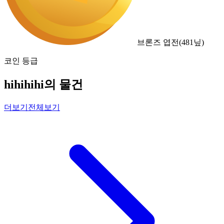
브론즈 엽전
(
481
닢)
코인 등급
hihihihi의 물건
더보기
전체보기