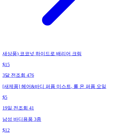
새상품) 코코넛 하이드로 배리어 크림
$
15
3달 전
조회
476
[새제품] 헤어&바디 퍼퓸 미스트, 롤 온 퍼퓸 오일
$
5
19일 전
조회
41
남성 바디용품 3종
$
12