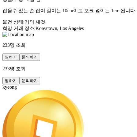
잡을수 있는 손 잡이 길이는 10cm이고 포크 넒이는 1cm 됩니
물건 상태
:
거의 새것
희망 거래 장소
:
Koreatown, Los Angeles
233
명 조회
찜하기
문의하기
233
명 조회
찜하기
문의하기
kyeong