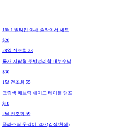
16in1 멀티칩 야채 슬라이서 세트
$
20
28일 전
조회
23
목재 서랍형 주방정리함 내부수납
$
30
1달 전
조회
55
크림색 패브릭 쉐이드 테이블 램프
$
10
2달 전
조회
59
플라스틱 옷걸이 50개(검정/흰색)