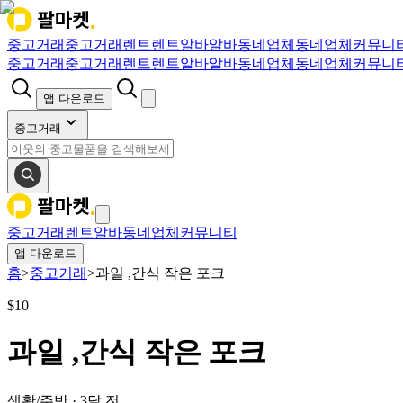
중고거래
중고거래
렌트
렌트
알바
알바
동네업체
동네업체
커뮤니
중고거래
중고거래
렌트
렌트
알바
알바
동네업체
동네업체
커뮤니
앱 다운로드
중고거래
중고거래
렌트
알바
동네업체
커뮤니티
앱 다운로드
홈
>
중고거래
>
과일 ,간식 작은 포크
$
10
과일 ,간식 작은 포크
생활/주방
·
3달 전