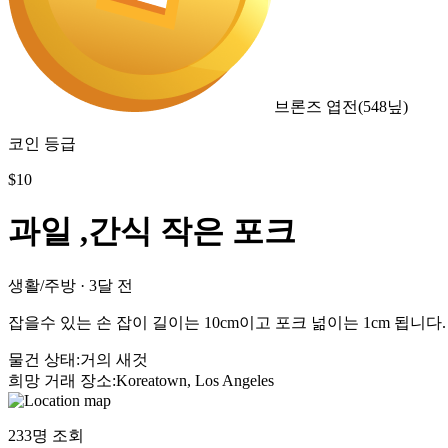
브론즈 엽전
(
548
닢)
코인 등급
$
10
과일 ,간식 작은 포크
생활/주방
·
3달 전
잡을수 있는 손 잡이 길이는 10cm이고 포크 넒이는 1cm 됩니
물건 상태
:
거의 새것
희망 거래 장소
:
Koreatown, Los Angeles
233
명 조회