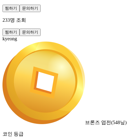
찜하기
문의하기
233
명 조회
찜하기
문의하기
kyeong
브론즈 엽전
(
548
닢)
코인 등급