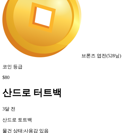
브론즈 엽전
(
528
닢)
코인 등급
$
80
산드로 터트백
3달 전
산드로 토트백
물건 상태
:
사용감 있음