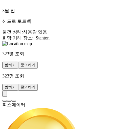
3달 전
산드로 토트백
물건 상태
:
사용감 있음
희망 거래 장소
:
, Stanton
323
명 조회
찜하기
문의하기
323
명 조회
찜하기
문의하기
피스메이커