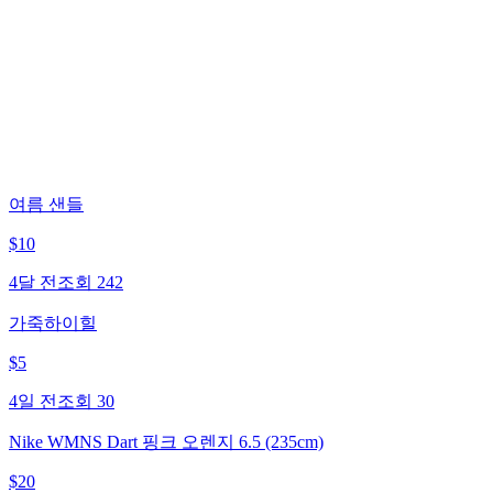
여름 샌들
$
10
4달 전
조회
242
가죽하이힐
$
5
4일 전
조회
30
Nike WMNS Dart 핑크 오렌지 6.5 (235cm)
$
20