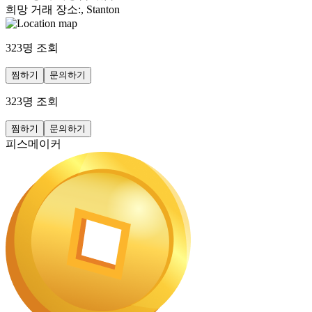
희망 거래 장소
:
, Stanton
323
명 조회
찜하기
문의하기
323
명 조회
찜하기
문의하기
피스메이커