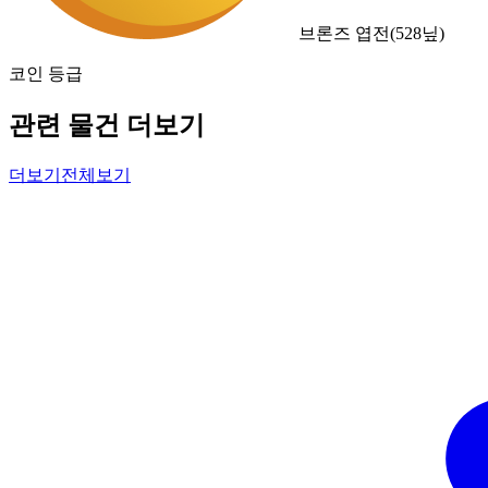
브론즈 엽전
(
528
닢)
코인 등급
관련 물건 더보기
더보기
전체보기