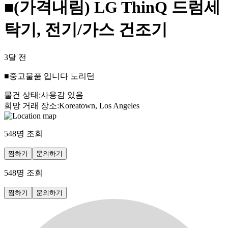
■(가격내림) LG ThinQ 드럼세
탁기, 전기/가스 건조기
3달 전
■중고물품 입니다 노리턴
물건 상태
:
사용감 있음
희망 거래 장소
:
Koreatown, Los Angeles
548
명 조회
찜하기
문의하기
548
명 조회
찜하기
문의하기