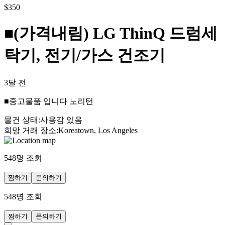
$
350
■(가격내림) LG ThinQ 드럼세
탁기, 전기/가스 건조기
3달 전
■중고물품 입니다 노리턴
물건 상태
:
사용감 있음
희망 거래 장소
:
Koreatown, Los Angeles
548
명 조회
찜하기
문의하기
548
명 조회
찜하기
문의하기