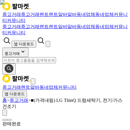
중고거래
중고거래
렌트
렌트
알바
알바
동네업체
동네업체
커뮤니
티
커뮤니티
중고거래
중고거래
렌트
렌트
알바
알바
동네업체
동네업체
커뮤니
티
커뮤니티
앱 다운로드
중고거래
중고거래
렌트
알바
동네업체
커뮤니티
앱 다운로드
홈
>
중고거래
>
■(가격내림) LG ThinQ 드럼세탁기, 전기/가스
건조기
판매완료