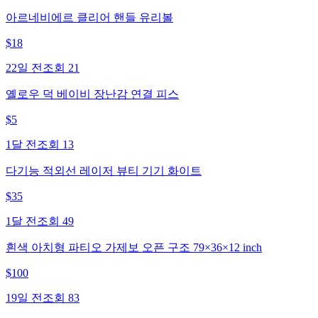
아르네비에르 클리어 핸들 유리볼
$
18
22일 전
조회
21
옐로우 덕 베이비 장난감 연결 피스
$
5
1달 전
조회
13
다기능 적외선 레이저 뷰티 기기 화이트
$
35
1달 전
조회
49
흰색 아치형 파티오 가제보 오픈 구조 79×36×12 inch
$
100
19일 전
조회
83