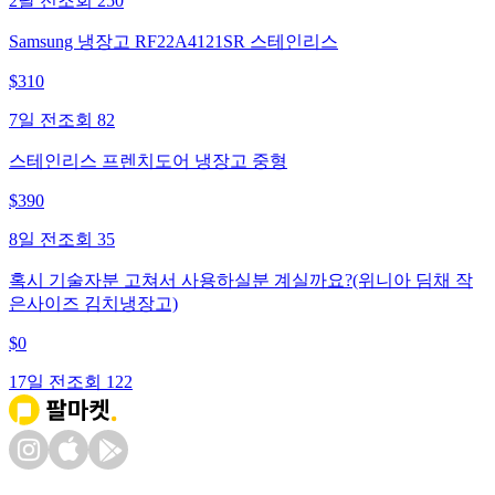
2달 전
조회
250
Samsung 냉장고 RF22A4121SR 스테인리스
$
310
7일 전
조회
82
스테인리스 프렌치도어 냉장고 중형
$
390
8일 전
조회
35
혹시 기술자분 고쳐서 사용하실분 계실까요?(위니아 딤채 작
은사이즈 김치냉장고)
$
0
17일 전
조회
122