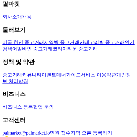
팔마켓
회사소개
채용
둘러보기
미국 한인 중고거래
지역별 중고거래
카테고리별 중고거래
인기
검색어
얼바인 중고거래
코리아타운 중고거래
정책 및 약관
중고거래
커뮤니티
이벤트
매너가이드
서비스 이용약관
개인정
보 처리방침
비즈니스
비즈니스 등록
협업 문의
고객센터
palmarket@palmarket.io
민원 접수
지역 오픈 등록하기