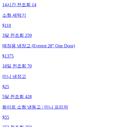
14시간 전
조회
14
소형 세탁기
$
110
3달 전
조회
259
매장용 냉장고 (Everest 28" One Door)
$
1375
18일 전
조회
70
미니 냉장고
$
25
5달 전
조회
428
화이트 소형 냉동고 / 미니 프리저
$
55