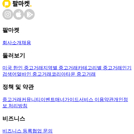
팔마켓
회사소개
채용
둘러보기
미국 한인 중고거래
지역별 중고거래
카테고리별 중고거래
인기
검색어
얼바인 중고거래
코리아타운 중고거래
정책 및 약관
중고거래
커뮤니티
이벤트
매너가이드
서비스 이용약관
개인정
보 처리방침
비즈니스
비즈니스 등록
협업 문의