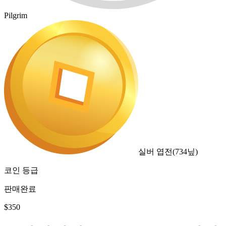
Pilgrim
실버 엽전
(
734
닢)
코인 등급
판매완료
$
350