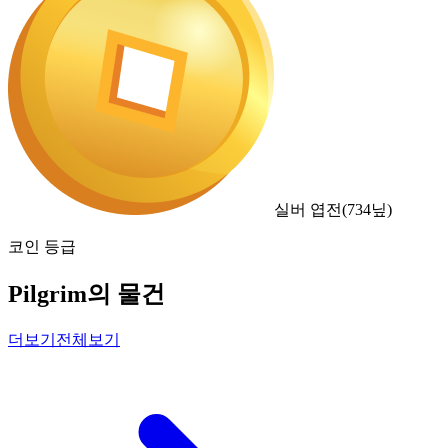
실버 엽전
(
734
닢)
코인 등급
Pilgrim의 물건
더보기
전체보기