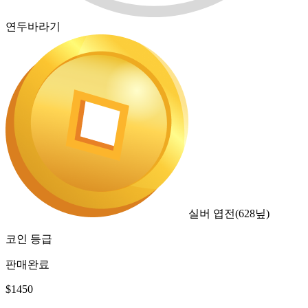
연두바라기
실버 엽전
(
628
닢)
코인 등급
판매완료
$
1450