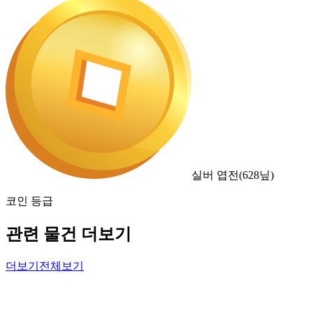
실버 엽전
(
628
닢)
코인 등급
관련 물건 더보기
더보기
전체보기