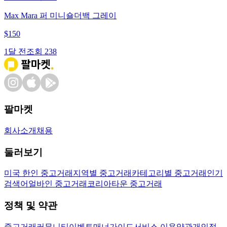
Max Mara 퍼 미니숄더백 그레이
$
150
1달 전
조회
238
팔마켓
회사소개
채용
둘러보기
미국 한인 중고거래
지역별 중고거래
카테고리별 중고거래
인기
검색어
얼바인 중고거래
코리아타운 중고거래
정책 및 약관
중고거래
커뮤니티
이벤트
매너가이드
서비스 이용약관
개인정