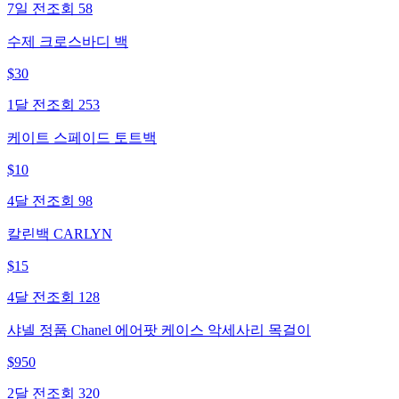
7일 전
조회
58
수제 크로스바디 백
$
30
1달 전
조회
253
케이트 스페이드 토트백
$
10
4달 전
조회
98
칼린백 CARLYN
$
15
4달 전
조회
128
샤넬 정품 Chanel 에어팟 케이스 악세사리 목걸이
$
950
2달 전
조회
320