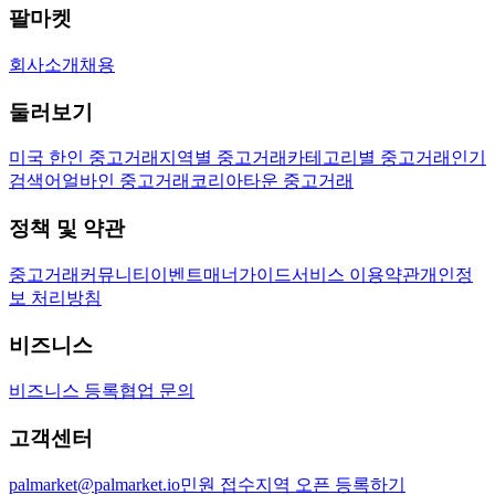
팔마켓
회사소개
채용
둘러보기
미국 한인 중고거래
지역별 중고거래
카테고리별 중고거래
인기
검색어
얼바인 중고거래
코리아타운 중고거래
정책 및 약관
중고거래
커뮤니티
이벤트
매너가이드
서비스 이용약관
개인정
보 처리방침
비즈니스
비즈니스 등록
협업 문의
고객센터
palmarket@palmarket.io
민원 접수
지역 오픈 등록하기