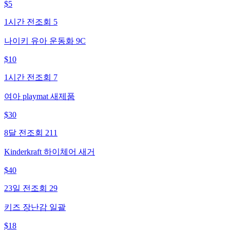
$
5
1시간 전
조회
5
나이키 유아 운동화 9C
$
10
1시간 전
조회
7
여아 playmat 새제품
$
30
8달 전
조회
211
Kinderkraft 하이체어 새거
$
40
23일 전
조회
29
키즈 장난감 일괄
$
18