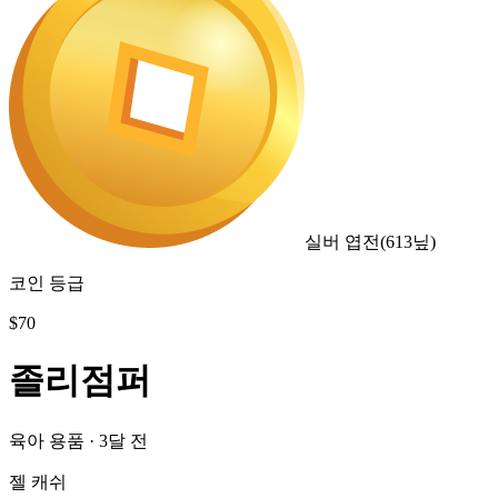
실버 엽전
(
613
닢)
코인 등급
$
70
졸리점퍼
육아 용품
·
3달 전
젤 캐쉬