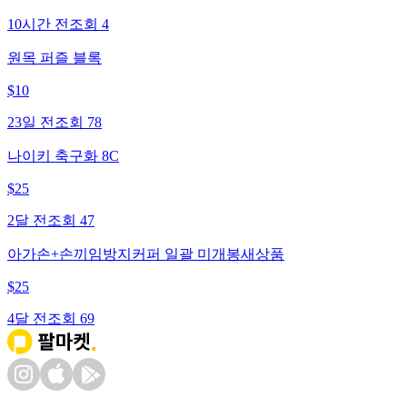
10시간 전
조회
4
원목 퍼즐 블록
$
10
23일 전
조회
78
나이키 축구화 8C
$
25
2달 전
조회
47
아가손+손끼임방지커퍼 일괄 미개봉새상품
$
25
4달 전
조회
69