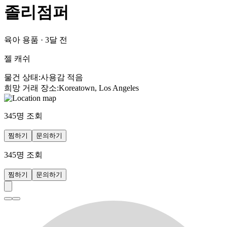
졸리점퍼
육아 용품
·
3달 전
젤 캐쉬
물건 상태
:
사용감 적음
희망 거래 장소
:
Koreatown, Los Angeles
345
명 조회
찜하기
문의하기
345
명 조회
찜하기
문의하기