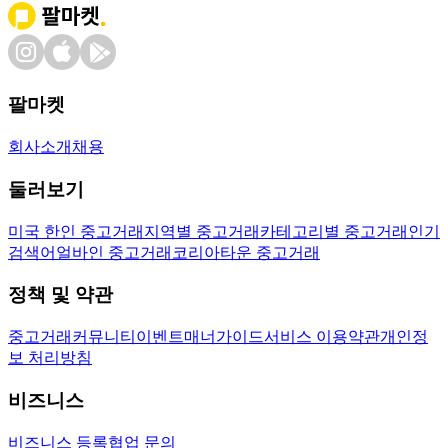
팔마켓
회사소개
채용
둘러보기
미국 한인 중고거래
지역별 중고거래
카테고리별 중고거래
인기
검색어
얼바인 중고거래
코리아타운 중고거래
정책 및 약관
중고거래
커뮤니티
이벤트
매너가이드
서비스 이용약관
개인정
보 처리방침
비즈니스
비즈니스 등록
협업 문의