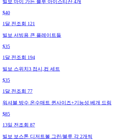
빌보 마이 가든 블루 아이스티잔 4개
$
40
1달 전
조회
121
빌보 서빙용 큰 플레이트들
$
35
1달 전
조회
194
빌보 스위치3 접시,컵 세트
$
35
1달 전
조회
77
워셔블 방수 온수매트 퀸사이즈+기능성 베개 드림
$
85
13일 전
조회
87
빌보 보스톤 디저트볼 그린/블루 각 2개씩