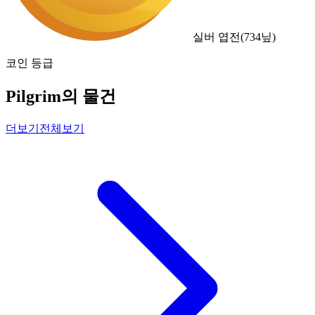
실버 엽전
(
734
닢)
코인 등급
Pilgrim의 물건
더보기
전체보기