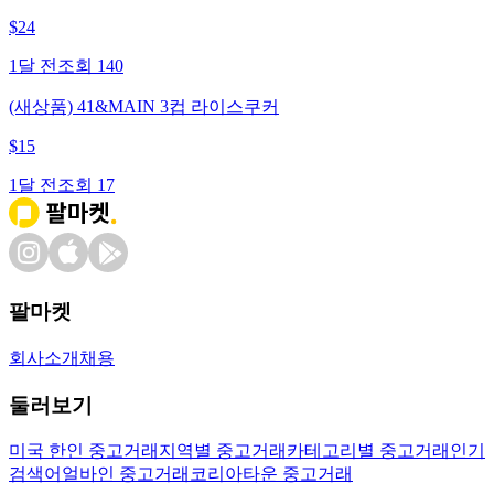
$
24
1달 전
조회
140
(새상품) 41&MAIN 3컵 라이스쿠커
$
15
1달 전
조회
17
팔마켓
회사소개
채용
둘러보기
미국 한인 중고거래
지역별 중고거래
카테고리별 중고거래
인기
검색어
얼바인 중고거래
코리아타운 중고거래