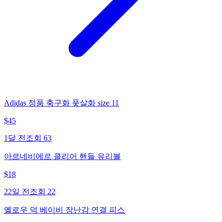
Adidas 정품 축구화 풋살화 size 11
$
45
1달 전
조회
63
아르네비에르 클리어 핸들 유리볼
$
18
22일 전
조회
22
옐로우 덕 베이비 장난감 연결 피스