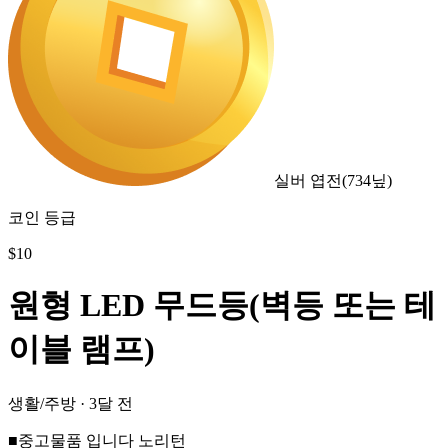
실버 엽전
(
734
닢)
코인 등급
$
10
원형 LED 무드등(벽등 또는 테
이블 램프)
생활/주방
·
3달 전
■중고물품 입니다 노리턴