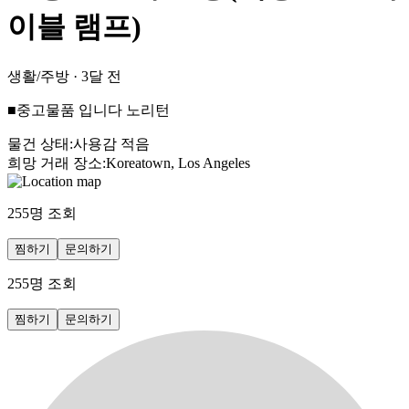
이블 램프)
생활/주방
·
3달 전
■중고물품 입니다 노리턴
물건 상태
:
사용감 적음
희망 거래 장소
:
Koreatown, Los Angeles
255
명 조회
찜하기
문의하기
255
명 조회
찜하기
문의하기