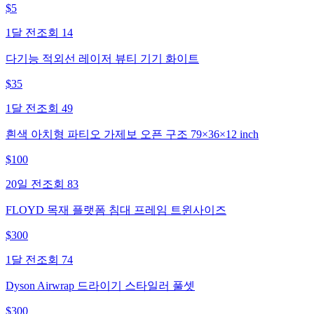
$
5
1달 전
조회
14
다기능 적외선 레이저 뷰티 기기 화이트
$
35
1달 전
조회
49
흰색 아치형 파티오 가제보 오픈 구조 79×36×12 inch
$
100
20일 전
조회
83
FLOYD 목재 플랫폼 침대 프레임 트윈사이즈
$
300
1달 전
조회
74
Dyson Airwrap 드라이기 스타일러 풀셋
$
300