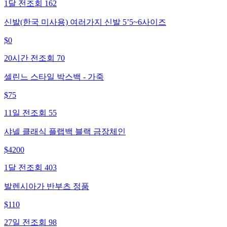
1달 전
조회
162
신발(한국 미사용) 여러가지 신발 5’5~6사이즈
$
0
20시간 전
조회
70
셀린느 스타일 박스백 - 가죽
$
75
11일 전
조회
55
샤넬 클래식 플랩백 블랙 금장체인
$
4200
1달 전
조회
403
발렌시아가 반부츠 정품
$
110
27일 전
조회
98