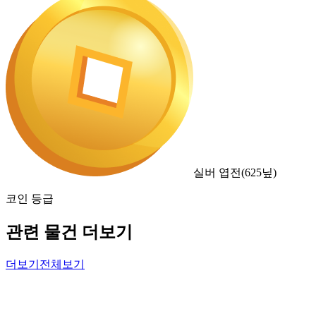
실버 엽전
(
625
닢)
코인 등급
관련 물건 더보기
더보기
전체보기