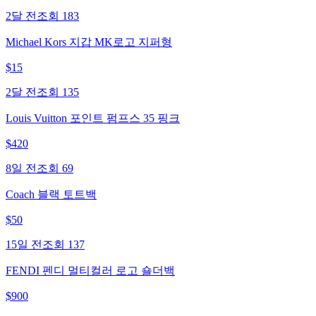
2달 전
조회
183
Michael Kors 지갑 MK로고 지퍼형
$
15
2달 전
조회
135
Louis Vuitton 포인트 펌프스 35 핑크
$
420
8일 전
조회
69
Coach 블랙 토트백
$
50
15일 전
조회
137
FENDI 펜디 멀티컬러 로고 숄더백
$
900