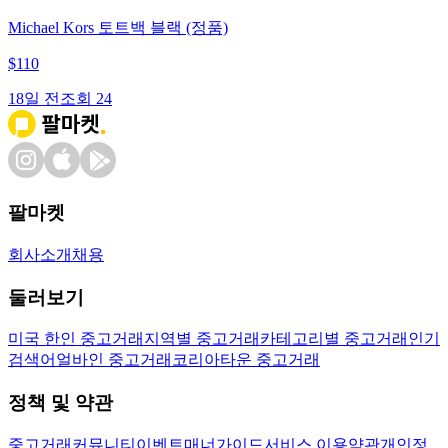
Michael Kors 토트백 블랙 (정품)
$
110
18일 전
조회
24
팔마켓
회사소개
채용
둘러보기
미국 한인 중고거래
지역별 중고거래
카테고리별 중고거래
인기
검색어
얼바인 중고거래
코리아타운 중고거래
정책 및 약관
중고거래
커뮤니티
이벤트
매너가이드
서비스 이용약관
개인정