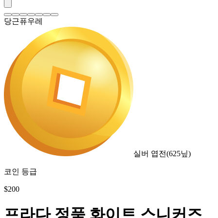
당근퓨우레
실버 엽전
(
625
닢)
코인 등급
$
200
프라다 정품 화이트 스니커즈