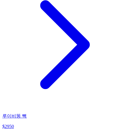
루이비똥 빽
$
2950