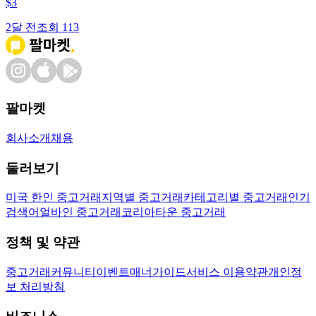
$
3
2달 전
조회
113
팔마켓
회사소개
채용
둘러보기
미국 한인 중고거래
지역별 중고거래
카테고리별 중고거래
인기
검색어
얼바인 중고거래
코리아타운 중고거래
정책 및 약관
중고거래
커뮤니티
이벤트
매너가이드
서비스 이용약관
개인정
보 처리방침