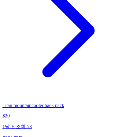
Titan mountaincooler back pack
$
20
1달 전
조회
53