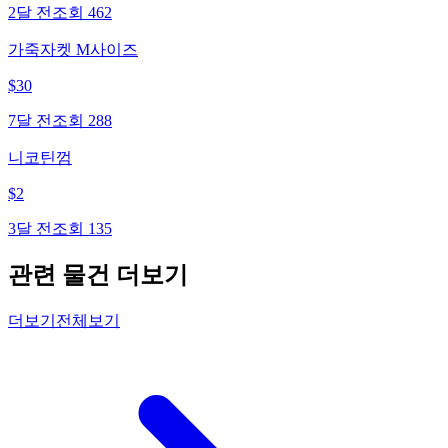
2달 전
조회
462
가죽자켓 M사이즈
$
30
7달 전
조회
288
니코틴껌
$
2
3달 전
조회
135
관련 물건 더보기
더보기
전체보기