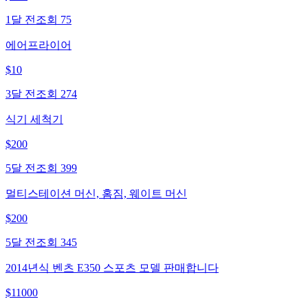
1달 전
조회
75
에어프라이어
$
10
3달 전
조회
274
식기 세척기
$
200
5달 전
조회
399
멀티스테이션 머신, 홈짐, 웨이트 머신
$
200
5달 전
조회
345
2014년식 벤츠 E350 스포츠 모델 판매합니다
$
11000