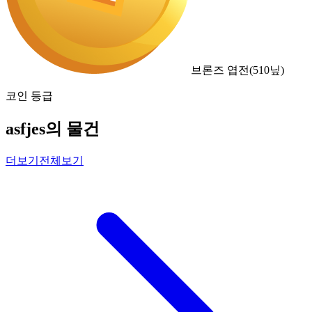
브론즈 엽전
(
510
닢)
코인 등급
asfjes의 물건
더보기
전체보기