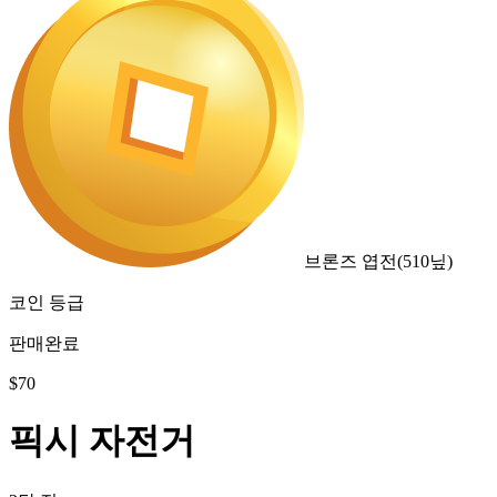
브론즈 엽전
(
510
닢)
코인 등급
판매완료
$
70
픽시 자전거