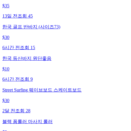
$
35
13일 전
조회
45
한국 골프 반바지 (사이즈73)
$
30
6시간 전
조회
15
한국 등산바지 원단좋음
$
10
6시간 전
조회
9
Street Surfing 웨이브보드 스케이트보드
$
30
2달 전
조회
28
블랙 폼롤러 마사지 롤러