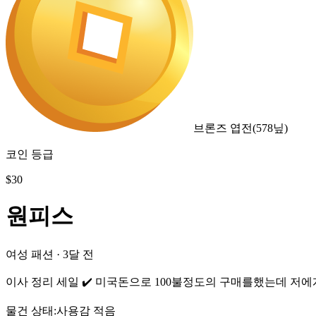
브론즈 엽전
(
578
닢)
코인 등급
$
30
원피스
여성 패션
·
3달 전
이사 정리 세일 ✔️ 미국돈으로 100불정도의 구매를했는데 저에
물건 상태
:
사용감 적음