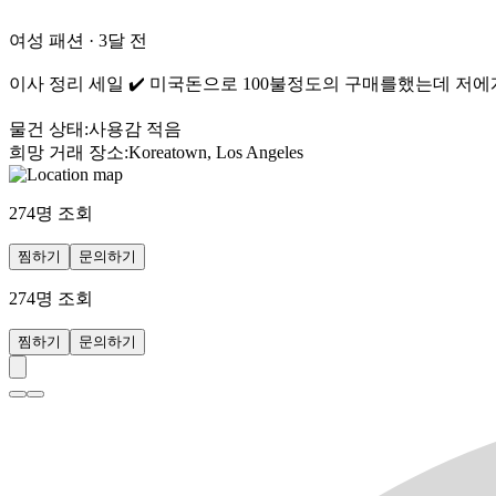
여성 패션
·
3달 전
이사 정리 세일 ✔️ 미국돈으로 100불정도의 구매를했는데 저에
물건 상태
:
사용감 적음
희망 거래 장소
:
Koreatown, Los Angeles
274
명 조회
찜하기
문의하기
274
명 조회
찜하기
문의하기