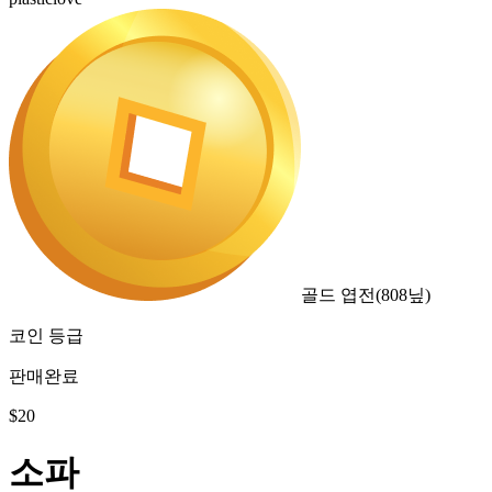
골드 엽전
(
808
닢)
코인 등급
판매완료
$
20
소파