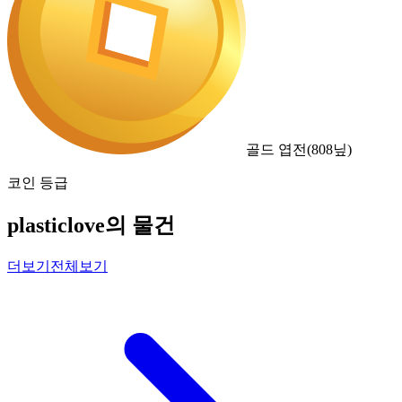
골드 엽전
(
808
닢)
코인 등급
plasticlove의 물건
더보기
전체보기