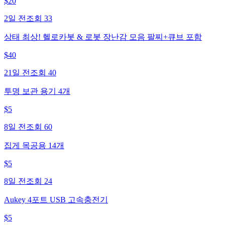
$
20
2일 전
조회
33
상태 최상! 헬로카봇 & 로봇 장난감 모음 팔찌+큐브 포함
$
40
21일 전
조회
40
투명 보관 용기 4개
$
5
8일 전
조회
60
집게 목공용 14개
$
5
8일 전
조회
24
Aukey 4포트 USB 고속충전기
$
5