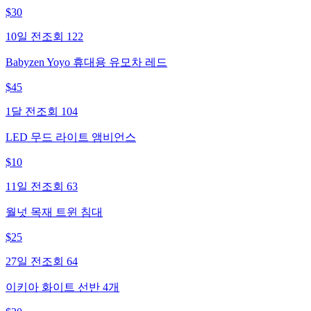
$
30
10일 전
조회
122
Babyzen Yoyo 휴대용 유모차 레드
$
45
1달 전
조회
104
LED 무드 라이트 앰비언스
$
10
11일 전
조회
63
월넛 목재 트윈 침대
$
25
27일 전
조회
64
이키아 화이트 선반 4개