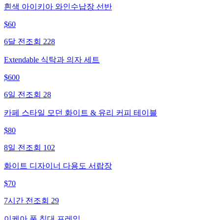
흰색 아이키아 와인수납장 선반
$
60
6달 전
조회
228
Extendable 식탁과 의자 세트
$
600
6일 전
조회
28
카페 스타일 모던 화이트 & 유리 커피 테이블
$
80
8일 전
조회
102
화이트 디자이너 다용도 서랍장
$
70
7시간 전
조회
29
이케아 풀 침대 프레임