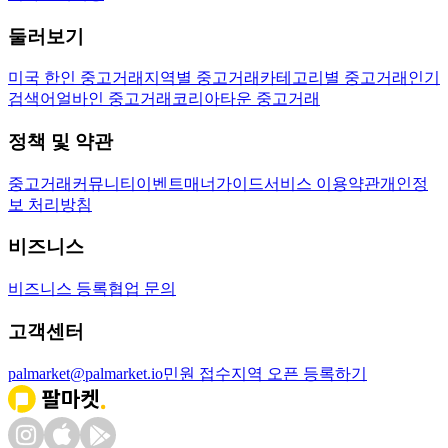
둘러보기
미국 한인 중고거래
지역별 중고거래
카테고리별 중고거래
인기
검색어
얼바인 중고거래
코리아타운 중고거래
정책 및 약관
중고거래
커뮤니티
이벤트
매너가이드
서비스 이용약관
개인정
보 처리방침
비즈니스
비즈니스 등록
협업 문의
고객센터
palmarket@palmarket.io
민원 접수
지역 오픈 등록하기