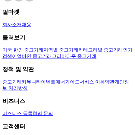
팔마켓
회사소개
채용
둘러보기
미국 한인 중고거래
지역별 중고거래
카테고리별 중고거래
인기
검색어
얼바인 중고거래
코리아타운 중고거래
정책 및 약관
중고거래
커뮤니티
이벤트
매너가이드
서비스 이용약관
개인정
보 처리방침
비즈니스
비즈니스 등록
협업 문의
고객센터