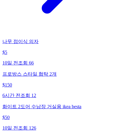
나무 접이식 의자
$
5
10일 전
조회
66
프로방스 스타일 협탁 2개
$
150
6시간 전
조회
12
화이트 2도어 수납장 거실용 ikea besta
$
50
10일 전
조회
126