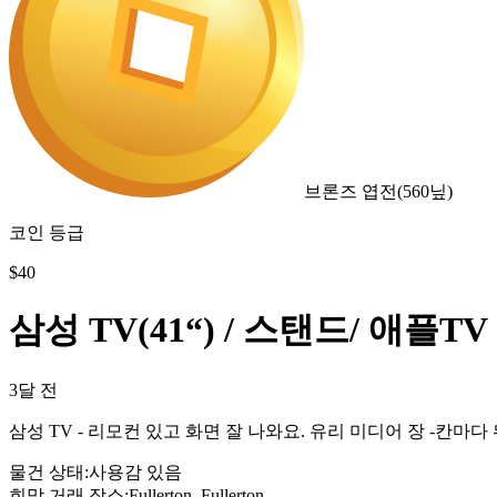
브론즈 엽전
(
560
닢)
코인 등급
$
40
삼성 TV(41“) / 스탠드/ 애플TV
3달 전
삼성 TV - 리모컨 있고 화면 잘 나와요. 유리 미디어 장 -칸
물건 상태
:
사용감 있음
희망 거래 장소
:
Fullerton, Fullerton