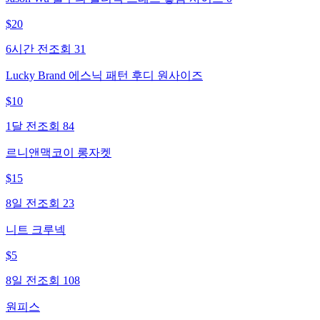
$
20
6시간 전
조회
31
Lucky Brand 에스닉 패턴 후디 원사이즈
$
10
1달 전
조회
84
르니앤맥코이 롱자켓
$
15
8일 전
조회
23
니트 크루넥
$
5
8일 전
조회
108
원피스