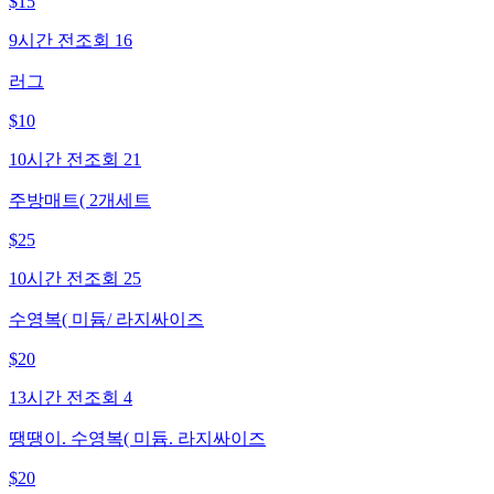
$
15
9시간 전
조회
16
러그
$
10
10시간 전
조회
21
주방매트( 2개세트
$
25
10시간 전
조회
25
수영복( 미듐/ 라지싸이즈
$
20
13시간 전
조회
4
땡땡이. 수영복( 미듐. 라지싸이즈
$
20