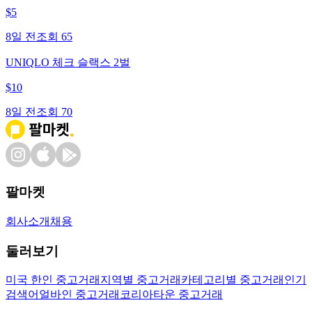
$
5
8일 전
조회
65
UNIQLO 체크 슬랙스 2벌
$
10
8일 전
조회
70
팔마켓
회사소개
채용
둘러보기
미국 한인 중고거래
지역별 중고거래
카테고리별 중고거래
인기
검색어
얼바인 중고거래
코리아타운 중고거래