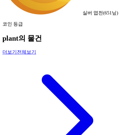
실버 엽전
(
651
닢)
코인 등급
plant의 물건
더보기
전체보기