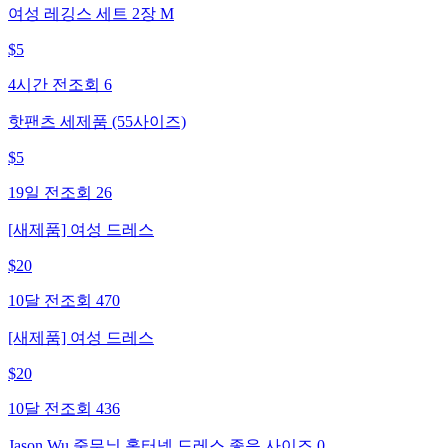
여성 레깅스 세트 2장 M
$
5
4시간 전
조회
6
핫팬츠 세제품 (55사이즈)
$
5
19일 전
조회
26
[새제품] 여성 드레스
$
20
10달 전
조회
470
[새제품] 여성 드레스
$
20
10달 전
조회
436
Jason Wu 줄무늬 홀터넥 드레스 좋음 사이즈 0