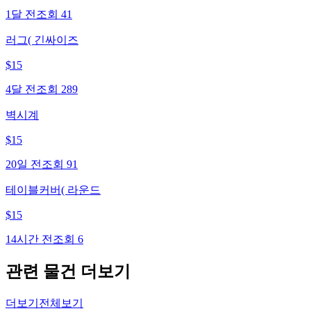
1달 전
조회
41
러그( 긴싸이즈
$
15
4달 전
조회
289
벽시계
$
15
20일 전
조회
91
테이블커버( 라운드
$
15
14시간 전
조회
6
관련 물건 더보기
더보기
전체보기