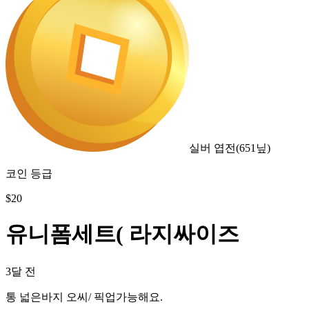
실버 엽전
(
651
닢)
코인 등급
$
20
유니폼세트( 라지싸이즈
3달 전
통 넓은바지 오씨/ 픽업가능해요.