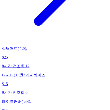
식탁매트( 12장
$
25
8시간 전
조회
12
나시티( 미듐/ 라지싸이즈
$
15
9시간 전
조회
6
테이블커버( 사각