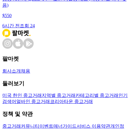
음)
$
550
6시간 전
조회
24
팔마켓
회사소개
채용
둘러보기
미국 한인 중고거래
지역별 중고거래
카테고리별 중고거래
인기
검색어
얼바인 중고거래
코리아타운 중고거래
정책 및 약관
중고거래
커뮤니티
이벤트
매너가이드
서비스 이용약관
개인정