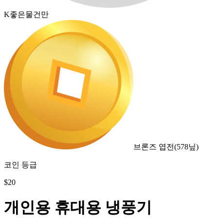
K좋은물건만
브론즈 엽전
(
578
닢)
코인 등급
$
20
개인용 휴대용 냉풍기