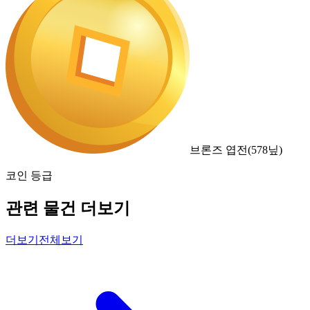
브론즈 엽전
(
578
닢)
코인 등급
관련 물건 더보기
더보기
전체보기