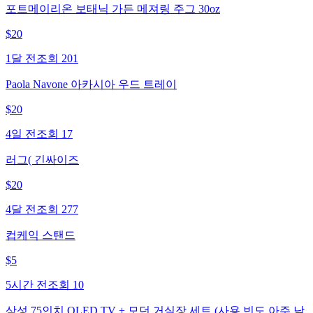
포트메이리온 보태닉 가든 메져링 주그 30oz
$
20
1달 전
조회
201
Paola Navone 아카시아 우드 트레이
$
20
4일 전
조회
17
러그( 긴싸이즈
$
20
4달 전
조회
277
컵케익 스탠드
$
5
5시간 전
조회
10
삼성 75인치 QLED TV + 모던 거실장 세트 (사용 빈도 아주 낮